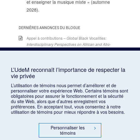
et enseigner la musique mixte » (automne
2028).
DERNIÈRES ANNONCES DU BLOGUE
Appel à contributions –
Global Black Vocalities:
Interdisciplinary Perspectives on African and Afro-
descendant Expressive Cultures
– 15 décembre
2025
15 juin 2026
L’UdeM reconnaît l’importance de respecter la
Appel de conférences – « Expressions sonores de
vie privée
la violence et transformations technologiques
L’utilisation de témoins nous permet d’améliorer et de
dans le cinéma européen, des années 1970 à la
personnaliser votre expérience Web. Certains témoins sont
transition numérique » – 30 septembre 2026
obligatoires pour assurer le fonctionnement et la sécurité
15 juin 2026
du site Web, alors que d’autres enregistrent vos
préférences. En acceptant tout, vous consentez à notre
Appel de conférences – « Les rencontres de
utilisation de témoins pour mieux répondre à vos besoins.
musicologie médiévalle » – 30 juin 2026
15 juin 2026
Personnaliser les
>
témoins
LES CARNETS DE LA RMO