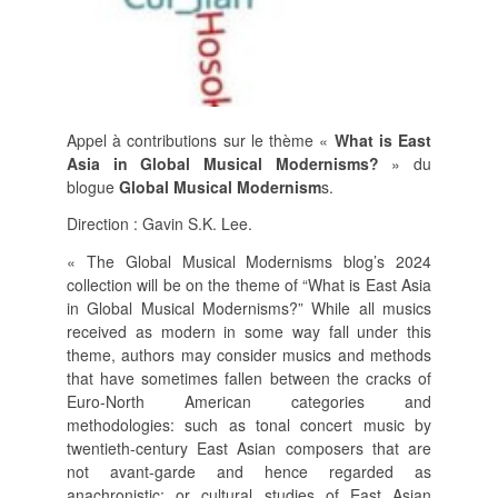
SUIVRE LA RMO
mailchimp
facebook
x
instagram
google
linkedin
youtube
Appel à contributions sur le thème «
What is East
Asia in Global Musical Modernisms?
» du
blogue
Global Musical Modernism
s.
Direction : Gavin S.K. Lee.
« The Global Musical Modernisms blog’s 2024
collection will be on the theme of “What is East Asia
in Global Musical Modernisms?” While all musics
received as modern in some way fall under this
theme, authors may consider musics and methods
that have sometimes fallen between the cracks of
Euro-North American categories and
methodologies: such as tonal concert music by
twentieth-century East Asian composers that are
not avant-garde and hence regarded as
anachronistic; or cultural studies of East Asian