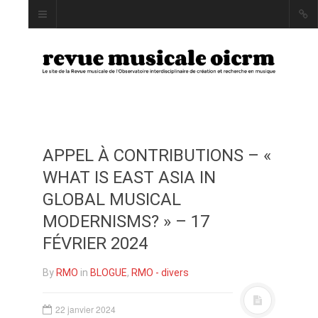
APPEL À CONTRIBUTIONS – «
INDEX
WHAT IS EAST ASIA IN
AUTEUR·RICE·S
GLOBAL MUSICAL
MOTS CLÉS
MODERNISMS? » – 17
FÉVRIER 2024
By
RMO
in
BLOGUE
,
RMO - divers
LA REVUE
PRÉSENTATION ET
22 janvier 2024