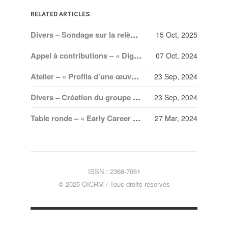
RELATED ARTICLES.
Divers – Sondage sur la relève professionnelle en musique
15 Oct, 2025
Appel à contributions – « Digital Lectures in American Music 2024-2025 » – 1 novembre 2024
07 Oct, 2024
Atelier – « Profils d’une œuvre » – 17 octobre 2024
23 Sep, 2024
Divers – Création du groupe de recherche Musi·queer et séminaire
23 Sep, 2024
Table ronde – « Early Career Paths in Musicology Across Europe » – 12 avril 2024
27 Mar, 2024
ISSN : 2368-7061
© 2025 OICRM / Tous droits réservés