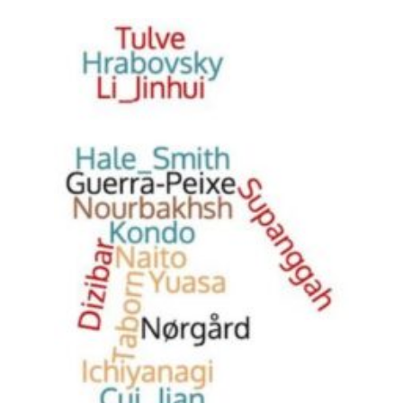
POLITIQUE ÉDITORIALE
LA RÉDACTION
COMITÉ DE LECTURE
PROTOCOLE DE
SOUMISSION
PROCHAINS NUMÉROS
INDEXATION
INFORMATIONS
MENTIONS LÉGALES,
CRÉDITS & CGU
NOUS CONTACTER