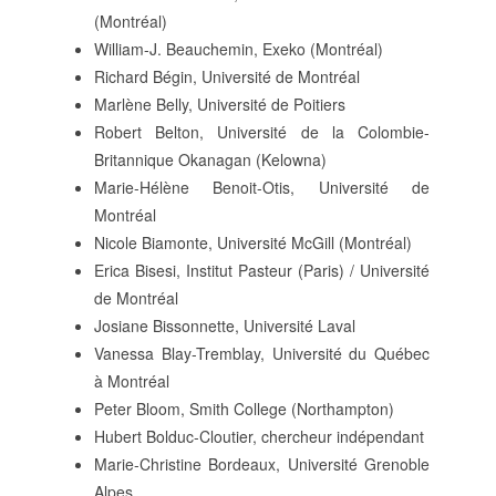
(Montréal)
SUIVRE LA RMO
William-J. Beauchemin, Exeko (Montréal)
mailchimp
facebook
x
instagram
Richard Bégin, Université de Montréal
google
linkedin
youtube
Marlène Belly, Université de Poitiers
Robert Belton, Université de la Colombie-
Britannique Okanagan (Kelowna)
Marie-Hélène Benoit-Otis, Université de
Montréal
Nicole Biamonte, Université McGill (Montréal)
Erica Bisesi, Institut Pasteur (Paris) / Université
de Montréal
Josiane Bissonnette, Université Laval
Vanessa Blay-Tremblay, Université du Québec
à Montréal
Peter Bloom, Smith College (Northampton)
Hubert Bolduc-Cloutier, chercheur indépendant
Marie-Christine Bordeaux, Université Grenoble
Alpes