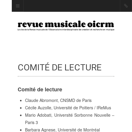
COMITÉ DE LECTURE
INDEX
AUTEUR·RICE·S
MOTS CLÉS
Comité de lecture
Claude Abromont, CNSMD de Paris
Cécile Auzolle, Université de Poitiers / IReMus
Mario Adobati, Université Sorbonne Nouvelle –
LA REVUE
Paris 3
PRÉSENTATION ET
Barbara Agnese, Université de Montréal