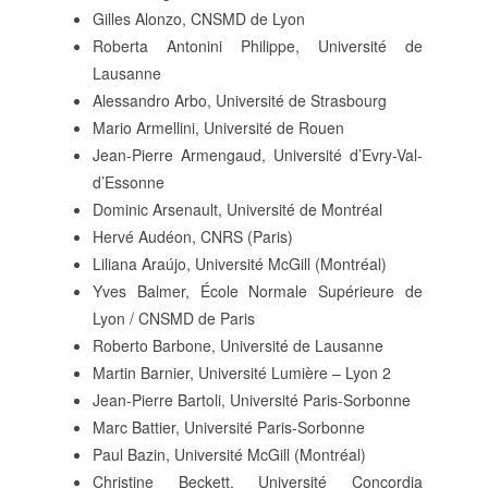
POLITIQUE ÉDITORIALE
Gilles Alonzo, CNSMD de Lyon
LA RÉDACTION
Roberta Antonini Philippe, Université de
COMITÉ DE LECTURE
Lausanne
PROTOCOLE DE
Alessandro Arbo, Université de Strasbourg
SOUMISSION
Mario Armellini, Université de Rouen
PROCHAINS NUMÉROS
Jean-Pierre Armengaud, Université d’Evry-Val-
INDEXATION
d’Essonne
Dominic Arsenault, Université de Montréal
Hervé Audéon, CNRS (Paris)
Liliana Araújo, Université McGill (Montréal)
Yves Balmer, École Normale Supérieure de
INFORMATIONS
Lyon / CNSMD de Paris
MENTIONS LÉGALES,
Roberto Barbone, Université de Lausanne
CRÉDITS & CGU
Martin Barnier, Université Lumière – Lyon 2
NOUS CONTACTER
Jean-Pierre Bartoli, Université Paris-Sorbonne
Marc Battier, Université Paris-Sorbonne
Paul Bazin, Université McGill (Montréal)
Christine Beckett, Université Concordia