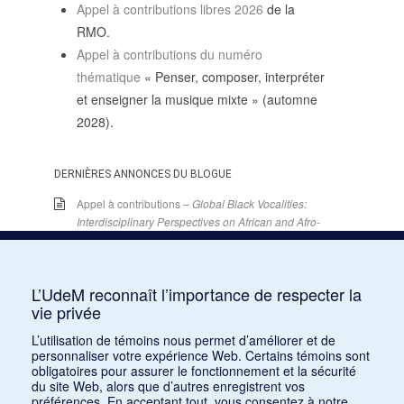
Appel à contributions libres 2026
de la
RMO.
Appel à contributions du numéro
thématique
« Penser, composer, interpréter
et enseigner la musique mixte » (automne
2028).
DERNIÈRES ANNONCES DU BLOGUE
Appel à contributions –
Global Black Vocalities:
Interdisciplinary Perspectives on African and Afro-
descendant Expressive Cultures
– 15 décembre
2025
15 juin 2026
L’UdeM reconnaît l’importance de respecter la
Appel de conférences – « Expressions sonores de
vie privée
la violence et transformations technologiques
L’utilisation de témoins nous permet d’améliorer et de
dans le cinéma européen, des années 1970 à la
personnaliser votre expérience Web. Certains témoins sont
transition numérique » – 30 septembre 2026
obligatoires pour assurer le fonctionnement et la sécurité
15 juin 2026
du site Web, alors que d’autres enregistrent vos
préférences. En acceptant tout, vous consentez à notre
Appel de conférences – « Les rencontres de