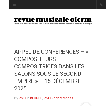
APPEL DE CONFÉRENCES – «
INDEX
COMPOSITEURS ET
AUTEUR·RICE·S
COMPOSITRICES DANS LES
MOTS CLÉS
SALONS SOUS LE SECOND
EMPIRE » – 15 DÉCEMBRE
2025
LA REVUE
By
RMO
in
BLOGUE
,
RMO - conférences
PRÉSENTATION ET