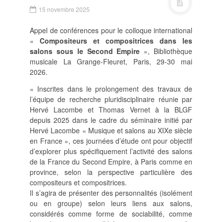
POLITIQUE ÉDITORIALE
15 novembre 2025
LA RÉDACTION
COMITÉ DE LECTURE
Appel de conférences pour le colloque international
«
Compositeurs et compositrices dans les
PROTOCOLE DE
SOUMISSION
salons sous le Second Empire
»,
Bibliothèque
musicale La Grange-Fleuret, Paris, 29-30 mai
PROCHAINS NUMÉROS
2026.
INDEXATION
« Inscrites dans le prolongement des travaux de
l’équipe de recherche pluridisciplinaire réunie par
Hervé Lacombe et Thomas Vernet à la BLGF
depuis 2025 dans le cadre du séminaire initié par
Hervé Lacombe « Musique et salons au XIXe siècle
INFORMATIONS
en France », ces journées d’étude ont pour objectif
d’explorer plus spécifiquement l’activité des salons
MENTIONS LÉGALES,
CRÉDITS & CGU
de la France du Second Empire, à Paris comme en
province, selon la perspective particulière des
NOUS CONTACTER
compositeurs et compositrices.
Il s’agira de présenter des personnalités (isolément
ou en groupe) selon leurs liens aux salons,
considérés comme forme de sociabilité, comme