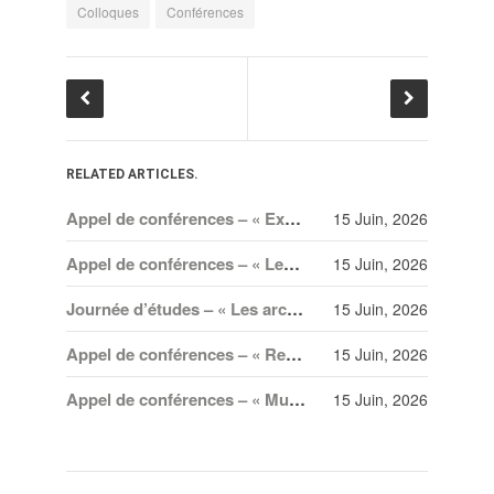
Colloques
Conférences
RELATED ARTICLES.
Appel de conférences – « Expressions sonores de la violence et transformations technologiques dans le cinéma européen, des années 1970 à la transition numérique » – 30 septembre 2026
15 Juin, 2026
Appel de conférences – « Les rencontres de musicologie médiévalle » – 30 juin 2026
15 Juin, 2026
Journée d’études – « Les archives en mineur. Amateurisme, collection et création dans les arts spectaculaires à Paris, Berlin et Vienne au XX
15 Juin, 2026
Appel de conférences – « Recréer l’Orient. Imaginaires et circulations transnationales » – 20 juillet 2026
15 Juin, 2026
Appel de conférences – « Musique, invisibilités, vulnérabilités et participation politique » – 30 juin 2026
15 Juin, 2026