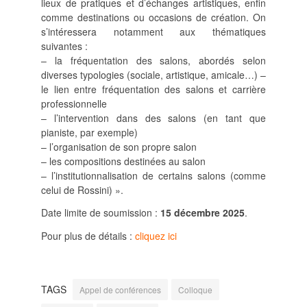
lieux de pratiques et d’échanges artistiques, enfin
SUIVRE LA RMO
comme destinations ou occasions de création. On
s’intéressera notamment aux thématiques
mailchimp
facebook
x
instagram
suivantes :
– la fréquentation des salons, abordés selon
google
linkedin
youtube
diverses typologies (sociale, artistique, amicale…) –
le lien entre fréquentation des salons et carrière
professionnelle
– l’intervention dans des salons (en tant que
pianiste, par exemple)
– l’organisation de son propre salon
– les compositions destinées au salon
– l’institutionnalisation de certains salons (comme
celui de Rossini) ».
Date limite de soumission :
15 décembre 2025
.
Pour plus de détails :
cliquez ici
TAGS
Appel de conférences
Colloque