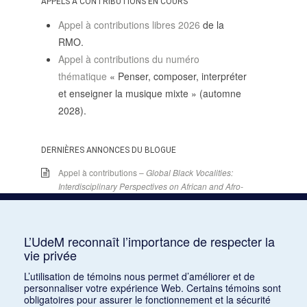
APPELS À CONTRIBUTIONS EN COURS
Appel à contributions libres 2026
de la
RMO.
Appel à contributions du numéro
thématique
« Penser, composer, interpréter
et enseigner la musique mixte » (automne
2028).
DERNIÈRES ANNONCES DU BLOGUE
Appel à contributions –
Global Black Vocalities:
Interdisciplinary Perspectives on African and Afro-
descendant Expressive Cultures
– 15 décembre
2025
15 juin 2026
L’UdeM reconnaît l’importance de respecter la
Appel de conférences – « Expressions sonores de
vie privée
la violence et transformations technologiques
L’utilisation de témoins nous permet d’améliorer et de
dans le cinéma européen, des années 1970 à la
personnaliser votre expérience Web. Certains témoins sont
transition numérique » – 30 septembre 2026
obligatoires pour assurer le fonctionnement et la sécurité
15 juin 2026