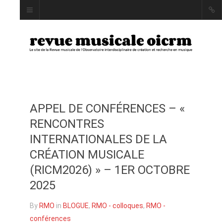
APPEL DE CONFÉRENCES – «
INDEX
RENCONTRES
AUTEUR·RICE·S
INTERNATIONALES DE LA
MOTS CLÉS
CRÉATION MUSICALE
(RICM2026) » – 1ER OCTOBRE
2025
LA REVUE
By
RMO
in
BLOGUE
,
RMO - colloques
,
RMO -
PRÉSENTATION ET
conférences