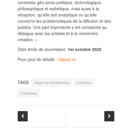
contextes géo-socio-politique, technologique,
SUIVRE LA RMO
philosophique et esthétique, mais aussi à la
réception, qu’elle soit analytique ou qu’elle
mailchimp
facebook
x
instagram
concerne les problématiques de la diffusion et des
publics. Une part importante y est consacrée au
google
linkedin
youtube
dialogue avec les artistes et à la recherche-
création. »
Date limite de soumission:
1er octobre 2025
Pour plus de détails :
cliquez ici
TAGS
Appel de conférences
Colloque
Colloques