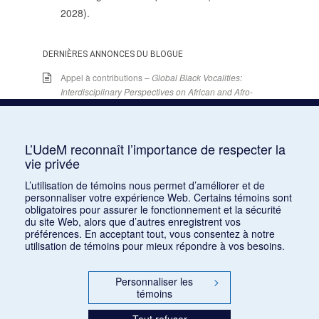
2028).
DERNIÈRES ANNONCES DU BLOGUE
Appel à contributions –
Global Black Vocalities:
Interdisciplinary Perspectives on African and Afro-
descendant Expressive Cultures
– 15 décembre
2025
15 juin 2026
L’UdeM reconnaît l’importance de respecter la
Appel de conférences – « Expressions sonores de
vie privée
la violence et transformations technologiques
L’utilisation de témoins nous permet d’améliorer et de
dans le cinéma européen, des années 1970 à la
personnaliser votre expérience Web. Certains témoins sont
transition numérique » – 30 septembre 2026
obligatoires pour assurer le fonctionnement et la sécurité
15 juin 2026
du site Web, alors que d’autres enregistrent vos
préférences. En acceptant tout, vous consentez à notre
Appel de conférences – « Les rencontres de
utilisation de témoins pour mieux répondre à vos besoins.
musicologie médiévalle » – 30 juin 2026
15 juin 2026
Personnaliser les
>
témoins
LES CARNETS DE LA RMO
Tout refuser