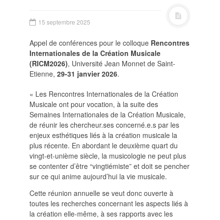
POLITIQUE ÉDITORIALE
LA RÉDACTION
15 septembre 2025
COMITÉ DE LECTURE
PROTOCOLE DE
Appel de conférences pour le colloque
Rencontres
SOUMISSION
Internationales de la Création Musicale
PROCHAINS NUMÉROS
(RICM2026)
, Université Jean Monnet de Saint-
Etienne,
29-31 janvier 2026
.
INDEXATION
« Les Rencontres Internationales de la Création
Musicale ont pour vocation, à la suite des
Semaines Internationales de la Création Musicale,
de réunir les chercheur.ses concerné.e.s par les
INFORMATIONS
enjeux esthétiques liés à la création musicale la
plus récente. En abordant le deuxième quart du
MENTIONS LÉGALES,
vingt-et-unième siècle, la musicologie ne peut plus
CRÉDITS & CGU
se contenter d’être “vingtiémiste” et doit se pencher
NOUS CONTACTER
sur ce qui anime aujourd’hui la vie musicale.
Cette réunion annuelle se veut donc ouverte à
toutes les recherches concernant les aspects liés à
la création elle-même, à ses rapports avec les