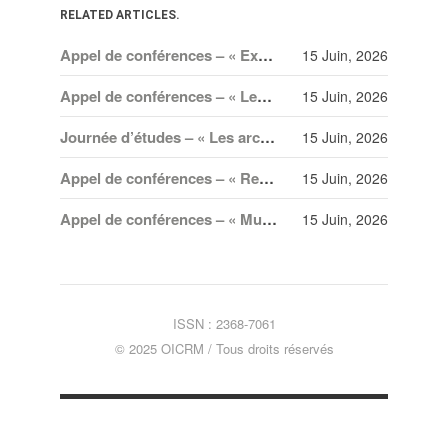
RELATED ARTICLES.
Appel de conférences – « Expressions sonores de la violence et transformations technologiques dans le cinéma européen, des années 1970 à la transition numérique » – 30 septembre 2026
15 Juin, 2026
Appel de conférences – « Les rencontres de musicologie médiévalle » – 30 juin 2026
15 Juin, 2026
Journée d’études – « Les archives en mineur. Amateurisme, collection et création dans les arts spectaculaires à Paris, Berlin et Vienne au XX
15 Juin, 2026
Appel de conférences – « Recréer l’Orient. Imaginaires et circulations transnationales » – 20 juillet 2026
15 Juin, 2026
Appel de conférences – « Musique, invisibilités, vulnérabilités et participation politique » – 30 juin 2026
15 Juin, 2026
ISSN : 2368-7061
© 2025 OICRM / Tous droits réservés