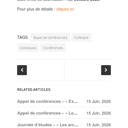
Pour plus de détails :
cliquez ici
TAGS
Appel de conférences
Colloque
Colloques
Conférences
RELATED ARTICLES.
Appel de conférences – « Expressions sonores de la violence et transformations technologiques dans le cinéma européen, des années 1970 à la transition numérique » – 30 septembre 2026
15 Juin, 2026
Appel de conférences – « Les rencontres de musicologie médiévalle » – 30 juin 2026
15 Juin, 2026
Journée d’études – « Les archives en mineur. Amateurisme, collection et création dans les arts spectaculaires à Paris, Berlin et Vienne au XX
15 Juin, 2026