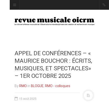
APPEL DE CONFÉRENCES – «
INDEX
MAURICE BOUCHOR : ÉCRITS,
AUTEUR·RICE·S
MUSIQUES, ET SPECTACLES»
MOTS CLÉS
– 1ER OCTOBRE 2025
By
RMO
in
BLOGUE
,
RMO - colloques
LA REVUE
15 août 2025
PRÉSENTATION ET