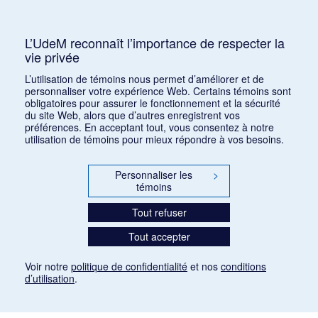
2025
15 juin 2026
L’UdeM reconnaît l’importance de respecter la
Appel de conférences – « Expressions sonores de
vie privée
la violence et transformations technologiques
L’utilisation de témoins nous permet d’améliorer et de
dans le cinéma européen, des années 1970 à la
personnaliser votre expérience Web. Certains témoins sont
transition numérique » – 30 septembre 2026
obligatoires pour assurer le fonctionnement et la sécurité
15 juin 2026
du site Web, alors que d’autres enregistrent vos
préférences. En acceptant tout, vous consentez à notre
Appel de conférences – « Les rencontres de
utilisation de témoins pour mieux répondre à vos besoins.
musicologie médiévalle » – 30 juin 2026
15 juin 2026
Personnaliser les
>
témoins
LES CARNETS DE LA RMO
Tout refuser
INSCRIPTION
Tout accepter
INFOLETTRE – ARCHIVES
BLOGUE
Voir notre
politique de confidentialité
et nos
conditions
d’utilisation
.