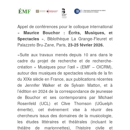
POLITIQUE ÉDITORIALE
LA RÉDACTION
COMITÉ DE LECTURE
PROTOCOLE DE
Appel de conférences pour le colloque international
SOUMISSION
«
Maurice Bouchor : Écrits, Musiques, et
PROCHAINS NUMÉROS
Spectacles
»,
Biblothèque La Grange-Fleuret et
INDEXATION
Palazzeto Bru-Zane, Paris,
23-25 février 2026.
«Suite aux travaux menés depuis 10 ans dans le
cadre du projet de recherche et de recherche-
création « Musiques pour l’œil » (EMF – OICRM),
autour des musiques de spectacles visuels de la fin
du XIXe siècle en France, aux publications récentes
INFORMATIONS
de Jennifer Walker et de Sylvain Matton, et à
MENTIONS LÉGALES,
l’édition en 2024 de la correspondance de jeunesse
CRÉDITS & CGU
de Bouchor et ses contemporains par Michael
NOUS CONTACTER
Rosenfeld (UCL) et Clive Thomson (UGuelph
émerite), cet événement vise à réunir des
chercheurs issus des domaines de la musicologie,
les études littéraires et théâtrales (incluant le
théâtre de marionnettes), l’histoire civile et