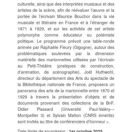
culturelle, ainsi que des interprètes musicaux et des
SUIVRE LA RMO
artistes de la scène, afin de réévaluer l’œuvre et la
mailchimp
facebook
x
instagram
portée de l’écrivain Maurice Bouchor dans la vie
musicale et littéraire en France et à l’étranger de
google
linkedin
youtube
1871 à 1929, et sur les activités de cet artiste
polymorphe comme éducateur ou polémiste
politique. Le programme prévoit une table-ronde
animée par Raphaèle Fleury (Gigogne), autour des
problématiques soulevées par la dimension
matérielle des marionnettes utilisées par l’écrivain
au Petit-Théâtre (pratiques de construction,
d’animation, de scénographie). Joël Huthwohl,
directeur du département des Arts du spectacle de
la Bibliothèque nationale de France, proposera un
panorama des arts de la marionnette entre 1870 et
1929 à travers la présentation d’objets et de
documents provenant des collections de la BnF.
Didier Plassard (Université Paul-Valéry—
Montpellier 3) et Sylvain Matton (CNRS émérite)
sont invités au titre de conférenciers d’honneur ».
Date limite de soumission :
1er octobre 2025
.