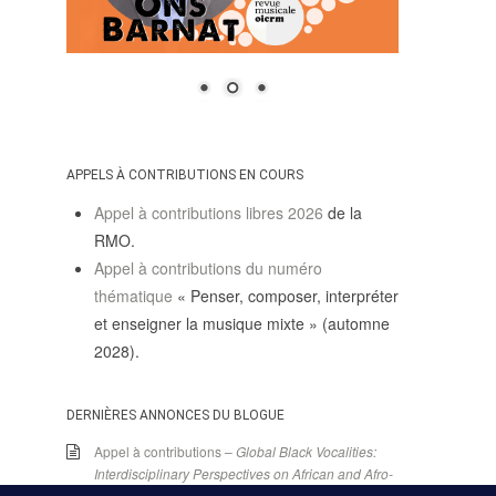
APPELS À CONTRIBUTIONS EN COURS
Appel à contributions libres 2026
de la
RMO.
Appel à contributions du numéro
thématique
« Penser, composer, interpréter
et enseigner la musique mixte » (automne
2028).
DERNIÈRES ANNONCES DU BLOGUE
Appel à contributions –
Global Black Vocalities:
Interdisciplinary Perspectives on African and Afro-
descendant Expressive Cultures
– 15 décembre