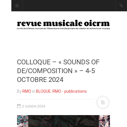
COLLOQUE – « SOUNDS OF
INDEX
DE/COMPOSITION » – 4-5
AUTEUR·RICE·S
OCTOBRE 2024
MOTS CLÉS
By
RMO
in
BLOGUE
,
RMO - publications
2 octobre 2024
LA REVUE
PRÉSENTATION ET