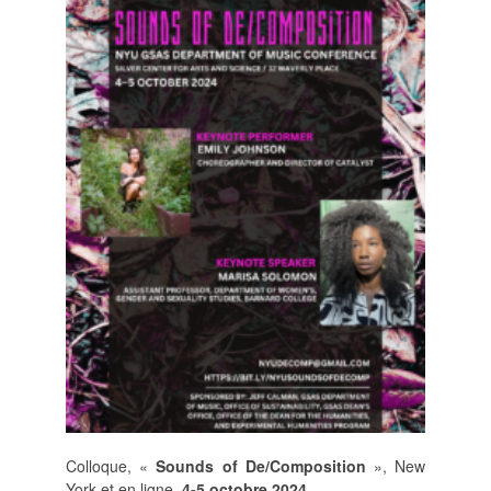
POLITIQUE ÉDITORIALE
LA RÉDACTION
COMITÉ DE LECTURE
PROTOCOLE DE
SOUMISSION
PROCHAINS NUMÉROS
INDEXATION
INFORMATIONS
MENTIONS LÉGALES,
CRÉDITS & CGU
NOUS CONTACTER
Colloque, «
Sounds of De/Composition
», New
York et en ligne,
4-5 octobre 2024
.