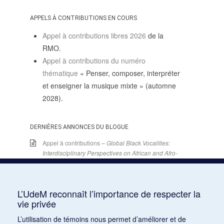
APPELS À CONTRIBUTIONS EN COURS
Appel à contributions libres 2026
de la
RMO.
Appel à contributions du numéro
thématique
« Penser, composer, interpréter
et enseigner la musique mixte » (automne
2028).
DERNIÈRES ANNONCES DU BLOGUE
Appel à contributions –
Global Black Vocalities:
Interdisciplinary Perspectives on African and Afro-
descendant Expressive Cultures
– 15 décembre
2025
15 juin 2026
L’UdeM reconnaît l’importance de respecter la
Appel de conférences – « Expressions sonores de
vie privée
la violence et transformations technologiques
dans le cinéma européen, des années 1970 à la
L’utilisation de témoins nous permet d’améliorer et de