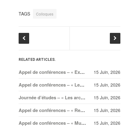
TAGS
Colloques
RELATED ARTICLES.
Appel de conférences – « Expressions sonores de la violence et transformations technologiques dans le cinéma européen, des années 1970 à la transition numérique » – 30 septembre 2026
15 Juin, 2026
Appel de conférences – « Les rencontres de musicologie médiévalle » – 30 juin 2026
15 Juin, 2026
Journée d’études – « Les archives en mineur. Amateurisme, collection et création dans les arts spectaculaires à Paris, Berlin et Vienne au XX
15 Juin, 2026
Appel de conférences – « Recréer l’Orient. Imaginaires et circulations transnationales » – 20 juillet 2026
15 Juin, 2026
Appel de conférences – « Musique, invisibilités, vulnérabilités et participation politique » – 30 juin 2026
15 Juin, 2026