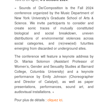
SUIVRE LA RMO
« Sounds of De/Composition is the Fall 2024
mailchimp
facebook
x
instagram
conference organized by the Music Department of
New York University’s Graduate School of Arts &
google
linkedin
youtube
Science. We invite participants to consider and
create sonic traces of mutually constituted
biological and social breakdown, uneven
distributions of environmental violences across
social categories, and (re)new(ed) futurities
emerging from discarded or underground sites.
The conference will feature
a keynote address by
Dr. Marisa Solomon (Assistant Professor of
Women’s, Gender and Sexuality Studies at Barnard
College, Columbia University) and a
keynote
performance by Emily Johnson (Choreographer
and Director of Catalyst)
, as well as paper
presentations, performances, sound art, and
audiovisual installations. »
Pour plus de détails :
cliquez ici
.