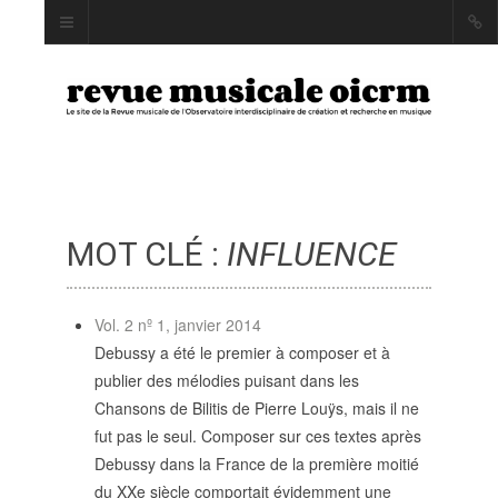
MOT CLÉ :
INFLUENCE
INDEX
AUTEUR·RICE·S
MOTS CLÉS
Vol. 2 nº 1, janvier 2014
Debussy a été le premier à composer et à
publier des mélodies puisant dans les
Chansons de Bilitis de Pierre Louÿs, mais il ne
fut pas le seul. Composer sur ces textes après
LA REVUE
Debussy dans la France de la première moitié
PRÉSENTATION ET
du XXe siècle comportait évidemment une