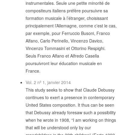
instrumentales. Seule une petite minorité de
compositeurs italiens préfère poursuivre sa
formation musicale à l’étranger, choisissant
principalement l’Allemagne, comme c’est le cas,
par exemple, pour Ferruccio Busoni, Franco
Alfano, Carlo Perinello, Vincenzo Davico,
Vincenzo Tommasini et Ottorino Respighi.
Seuls Franco Alfano et Alfredo Casella
poursuivront leur éducation musicale en
France.
Vol. 2 nº 1, janvier 2014
This study seeks to show that Claude Debussy
continues to exert a presence in contemporary
United States composition. It thus can be seen
that Debussy already foresaw such a possibility
when he wrote in 1908, “I am working on things
that will be understood only by our
grandchildren in the 20th children” (Forte 1992,