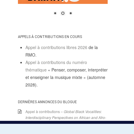
APPELS À CONTRIBUTIONS EN COURS
Appel à contributions libres 2026
de la
RMO.
Appel à contributions du numéro
thématique
« Penser, composer, interpréter
et enseigner la musique mixte » (automne
2028).
DERNIÈRES ANNONCES DU BLOGUE
Appel à contributions –
Global Black Vocalities:
Interdisciplinary Perspectives on African and Afro-
descendant Expressive Cultures
– 15 décembre
2025