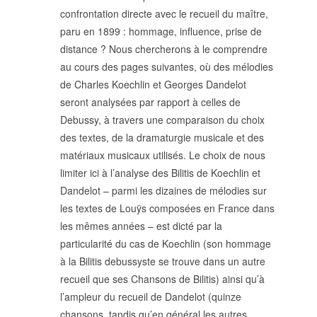
POLITIQUE ÉDITORIALE
confrontation directe avec le recueil du maître,
LA RÉDACTION
paru en 1899 : hommage, influence, prise de
COMITÉ DE LECTURE
distance ? Nous chercherons à le comprendre
PROTOCOLE DE
au cours des pages suivantes, où des mélodies
SOUMISSION
de Charles Koechlin et Georges Dandelot
PROCHAINS NUMÉROS
seront analysées par rapport à celles de
INDEXATION
Debussy, à travers une comparaison du choix
des textes, de la dramaturgie musicale et des
matériaux musicaux utilisés. Le choix de nous
limiter ici à l’analyse des Bilitis de Koechlin et
Dandelot – parmi les dizaines de mélodies sur
INFORMATIONS
les textes de Louÿs composées en France dans
MENTIONS LÉGALES,
les mêmes années – est dicté par la
CRÉDITS & CGU
particularité du cas de Koechlin (son hommage
NOUS CONTACTER
à la Bilitis debussyste se trouve dans un autre
recueil que ses Chansons de Bilitis) ainsi qu’à
l’ampleur du recueil de Dandelot (quinze
chansons, tandis qu’en général les autres