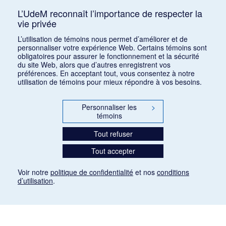
15 juin 2026
L’UdeM reconnaît l’importance de respecter la
Appel de conférences – « Expressions sonores de
vie privée
la violence et transformations technologiques
dans le cinéma européen, des années 1970 à la
L’utilisation de témoins nous permet d’améliorer et de
personnaliser votre expérience Web. Certains témoins sont
transition numérique » – 30 septembre 2026
obligatoires pour assurer le fonctionnement et la sécurité
15 juin 2026
du site Web, alors que d’autres enregistrent vos
préférences. En acceptant tout, vous consentez à notre
Appel de conférences – « Les rencontres de
utilisation de témoins pour mieux répondre à vos besoins.
musicologie médiévalle » – 30 juin 2026
15 juin 2026
Personnaliser les
>
témoins
LES CARNETS DE LA RMO
Tout refuser
INSCRIPTION
INFOLETTRE – ARCHIVES
Tout accepter
BLOGUE
Voir notre
politique de confidentialité
et nos
conditions
d’utilisation
.