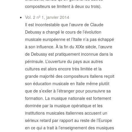
compositeurs se limitent à deux ou trois).
SUIVRE LA RMO
mailchimp
facebook
x
instagram
Vol. 2 nº 1, janvier 2014
Il est incontestable que l’œuvre de Claude
google
linkedin
youtube
Debussy a changé le cours de l’évolution
musicale européenne et l’Italie n’a pas échappé
à son influence. À la fin du XIXe siècle, l’œuvre
de Debussy est pratiquement inconnue dans la
péninsule. L’ouverture du pays aux autres
cultures est alors encore très limitée et la
grande majorité des compositeurs italiens reçoit
son éducation musicale en Italie même plutôt
que de s’exiler à l’étranger pour poursuivre sa
formation. La musique nationale est fortement
dominée par la musique opératique et les
institutions musicales italiennes accusent un
sérieux retard par rapport au reste de l’Europe
en ce qui a trait à l’enseignement des musiques