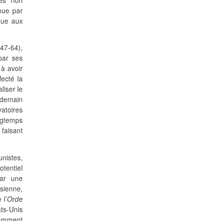
omue par
que aux
47-64),
 par ses
 à avoir
ecté la
liser le
endemain
vatoires
ngtemps
 faisant
unistes,
otentiel
par une
ésienne,
 l’
Orde
ts-Unis
tamment