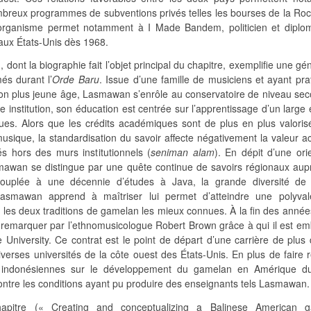
mbreux programmes de subventions privés telles les bourses de la Roc
organisme permet notamment à I Made Bandem, politicien et diplo
 aux États-Unis dès 1968.
ont la biographie fait l’objet principal du chapitre, exemplifie une gé
és durant l’
Orde Baru
. Issue d’une famille de musiciens et ayant pra
n plus jeune âge, Lasmawan s’enrôle au conservatoire de niveau sec
institution, son éducation est centrée sur l’apprentissage d’un large 
ques. Alors que les crédits académiques sont de plus en plus valoris
musique, la standardisation du savoir affecte négativement la valeur 
és hors des murs institutionnels (
seniman alam
). En dépit d’une ori
awan se distingue par une quête continue de savoirs régionaux aup
ouplée à une décennie d’études à Java, la grande diversité de
Lasmawan apprend à maîtriser lui permet d’atteindre une polyva
re les deux traditions de gamelan les mieux connues. À la fin des anné
remarquer par l’ethnomusicologue Robert Brown grâce à qui il est e
University. Ce contrat est le point de départ d’une carrière de plus 
erses universités de la côte ouest des États-Unis. En plus de faire r
s indonésiennes sur le développement du gamelan en Amérique d
tre les conditions ayant pu produire des enseignants tels Lasmawan.
apitre (« Creating and conceptualizing a Balinese American 