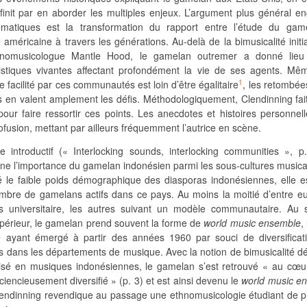
finit par en aborder les multiples enjeux. L’argument plus général e
matiques est la transformation du rapport entre l’étude du gam
 américaine à travers les générations. Au-delà de la bimusicalité init
hnomusicologue Mantle Hood, le gamelan outremer a donné lie
stiques vivantes affectant profondément la vie de ses agents. Mêm
1
facilité par ces communautés est loin d’être égalitaire
, les retombées
dus en valent amplement les défis. Méthodologiquement, Clendinning fa
pour faire ressortir ces points. Les anecdotes et histoires personnel
profusion, mettant par ailleurs fréquemment l’autrice en scène.
 introductif (« Interlocking sounds, interlocking communities », p.
gne l’importance du gamelan indonésien parmi les sous-cultures music
é le faible poids démographique des diasporas indonésiennes, elle e
mbre de gamelans actifs dans ce pays. Au moins la moitié d’entre eux
us universitaire, les autres suivant un modèle communautaire. Au 
périeur, le gamelan prend souvent la forme de
world music ensemble
,
e ayant émergé à partir des années 1960 par souci de diversificat
dans les départements de musique. Avec la notion de bimusicalité d
lisé en musiques indonésiennes, le gamelan s’est retrouvé « au cœu
iencieusement diversifié » (p. 3) et est ainsi devenu le
world music e
lendinning revendique au passage une ethnomusicologie étudiant de p