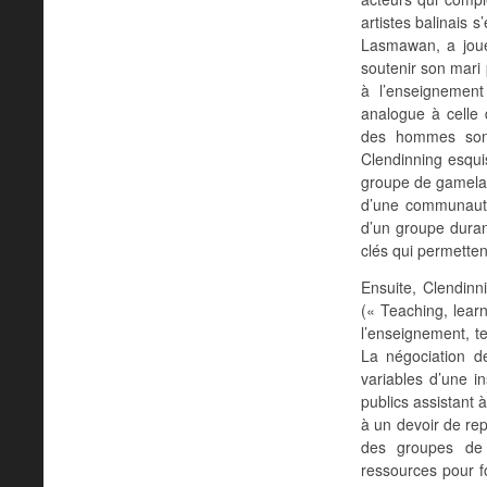
artistes balinais 
Lasmawan, a joué
soutenir son mari 
à l’enseignemen
analogue à celle
des hommes sont 
Clendinning esquis
groupe de gamelan
d’une communauté
d’un groupe durant
clés qui permette
Ensuite, Clendinn
(« Teaching, learn
l’enseignement, te
La négociation d
variables d’une i
publics assistant 
à un devoir de rep
des groupes de 
ressources pour fo