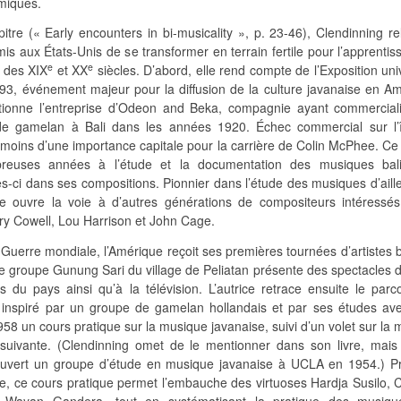
miques.
tre (« Early encounters in bi-musicality », p. 23-46), Clendinning re
mis aux États-Unis de se transformer en terrain fertile pour l’apprenti
e
e
 des XIX
et XX
siècles. D’abord, elle rend compte de l’Exposition uni
3, événement majeur pour la diffusion de la culture javanaise en Am
ntionne l’entreprise d’Odeon and Beka, compagnie ayant commercial
de gamelan à Bali dans les années 1920. Échec commercial sur l’î
moins d’une importance capitale pour la carrière de Colin McPhee. Ce
euses années à l’étude et la documentation des musiques bali
les-ci dans ses compositions. Pionnier dans l’étude des musiques d’aill
ee ouvre la voie à d’autres générations de compositeurs intéressés
ry Cowell, Lou Harrison et John Cage.
uerre mondiale, l’Amérique reçoit ses premières tournées d’artistes b
e groupe Gunung Sari du village de Peliatan présente des spectacles 
es du pays ainsi qu’à la télévision. L’autrice retrace ensuite le par
 inspiré par un groupe de gamelan hollandais et par ses études av
58 un cours pratique sur la musique javanaise, suivi d’un volet sur la
 suivante. (Clendinning omet de le mentionner dans son livre, mais
ouvert un groupe d’étude en musique javanaise à UCLA en 1954.) P
orte, ce cours pratique permet l’embauche des virtuoses Hardja Susilo,
Wayan Gandera, tout en systématisant la pratique des musiq