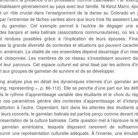
s’établissent généralement au pays avec leur famille. Ni Ketut Marni, é
 un rôle crucial dans l’enseignement de la danse au Colorado en 
par l’entremise de tâches variées alors que leurs trois fils assistent 
t du gamelan. Cet exemple permet à l’autrice de dégager une si
 des banjars et
seka
balinais (associations communautaires), où les a
rendues possibles grâce à l’implication de leurs épouses. Fina
se la grande diversité de contextes et situations qui peuvent caracté
 américain. La vitalité de ces ensembles dépend davantage d’un rés
 cloisonnée. Les membres de ce réseau s’investissent souvent da
 leur parcours. Cet espace culturel est ainsi tissé par les actions d’i
nt aux groupes de gamelan de survivre et de se développer.
ing analyse plus en détail les dynamiques internes d’un gamelan am
ing, representing », p. 86-112). Elle se penche d’une part sur les défi
ls le rythme d’apprentissage variable des étudiants et le choix du rép
e ces paramètres génère des contextes d’apprentissage et d’interpr
nstitution à l’autre. Cependant, tant dans les attentes des étudiants
à leurs concerts, le gamelan balinais est parfois perçu comme devant 
résentation de la culture balinaise. Cette question met à l’épreuve la lé
gamelan américains, lesquels disposent rarement de suffisam
urnir une représentation culturelle adéquate. À l’inverse, une émulat