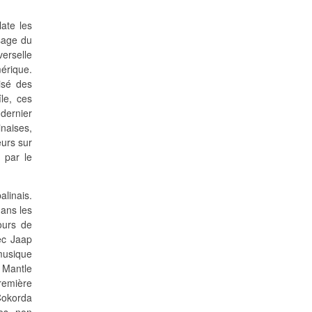
late les
ssage du
verselle
érique.
isé des
le, ces
 dernier
naises,
eurs sur
 par le
alinais.
dans les
cours de
ec Jaap
 musique
 Mantle
remière
 Cokorda
ues non