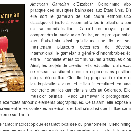
American Gamelan
d’Elizabeth Clendinning abo
pratique des musiques balinaises aux États-Unis. D’
elle sort le gamelan de son cadre ethnomusico
classique et incite à reconnaître les implications c
de sa mondialisation. D’abord un moyen pour
comprendre la musique de l’autre, cette pratique est
aux États-Unis ainsi qu’ailleurs une fin en so
maintenant plusieurs décennies de dévelop
international, le gamelan a généré d’innombrables é
entre l’Indonésie et les communautés artistiques d’o
Ainsi, les projets de création et d’éducation qui déco
ce réseau se situent dans un espace sans positio
géographique fixe. Clendinning propose d’explorer en
les implications d’un tel milieu interculturel en an
recherche sur les gamelans situés au Colorado. Elle 
musicien balinais I Made Lasmawan le protagoniste
ses exemples autour d’éléments biographiques. Ce faisant, elle expose l
créés entre les contextes américains et balinais ainsi que l’influence 
erce sur l’autre.
re tantôt macroscopique et tantôt localisée du phénomène, Clendinnin
s événements historiques expliquant le gamelan aux États-Unis, en 