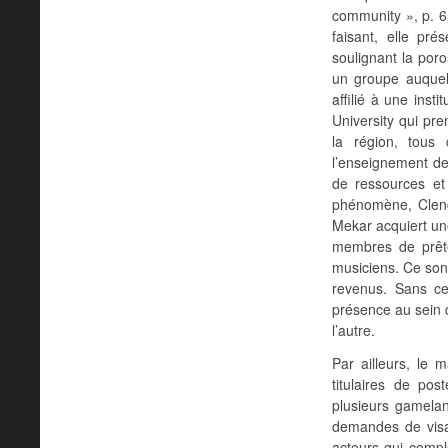
community », p. 
faisant, elle pr
soulignant la por
un groupe auquel
affilié à une inst
University qui pre
la région, tous
l’enseignement de
de ressources et 
phénomène, Clend
Mekar acquiert un
membres de prête
musiciens. Ce sont
revenus. Sans cet
présence au sein 
l’autre.
Par ailleurs, le 
titulaires de po
plusieurs gamelan
demandes de visas
acteurs qui comp