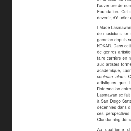
l’ouverture de no
Foundation. Cet 
devenir, d’étudier
I Made Lasmawan, d
de musiciens form
gamelan depuis so
KOKAR. Dans cette 
de genres artisti
faire carrière en 
aux artistes form
académique, Lasm
seniman alam
. C
artistiques que 
l’intersection ent
Lasmawan se fait 
à San Diego State 
décennies dans div
ces perspective
Clendenning démon
Au quatrième ch