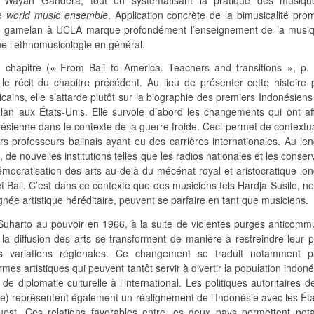
le
world music ensemble
. Application concrète de la bimusicalité pr
e gamelan à UCLA marque profondément l’enseignement de la musi
ue l’ethnomusicologie en général.
 chapitre (« From Bali to America. Teachers and transitions », p. 
e le récit du chapitre précédent. Au lieu de présenter cette histoire
ains, elle s’attarde plutôt sur la biographie des premiers Indonésiens
an aux États-Unis. Elle survole d’abord les changements qui ont aff
ésienne dans le contexte de la guerre froide. Ceci permet de contextua
rs professeurs balinais ayant eu des carrières internationales. Au l
 de nouvelles institutions telles que les radios nationales et les conser
mocratisation des arts au-delà du mécénat royal et aristocratique lo
 Bali. C’est dans ce contexte que des musiciens tels Hardja Susilo, ne
ignée artistique héréditaire, peuvent se parfaire en tant que musiciens.
 Suharto au pouvoir en 1966, à la suite de violentes purges anticomm
la diffusion des arts se transforment de manière à restreindre leur p
urs variations régionales. Ce changement se traduit notamment 
rmes artistiques qui peuvent tantôt servir à divertir la population indon
l de diplomatie culturelle à l’international. Les politiques autoritaires de
) représentent également un réalignement de l’Indonésie avec les Éta
Ouest. Ces relations favorables entre les deux pays permettent no