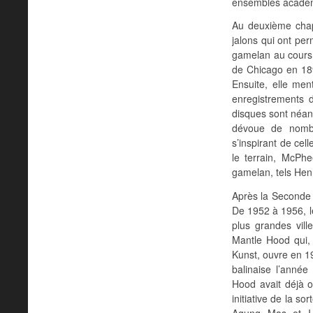
ensembles acadé
Au deuxième chapi
jalons qui ont per
gamelan au cours
de Chicago en 189
Ensuite, elle me
enregistrements 
disques sont néan
dévoue de nombr
s’inspirant de cel
le terrain, McPh
gamelan, tels Hen
Après la Seconde G
De 1952 à 1956, l
plus grandes vill
Mantle Hood qui,
Kunst, ouvre en 19
balinaise l’année
Hood avait déjà 
initiative de la s
Agung Mas et I 