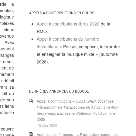
rde la
emblée,
APPELS À CONTRIBUTIONS EN COURS
logique
omplexes
Appel à contributions libres 2026
de la
 mieux
RMO.
 devenue
Appel à contributions du numéro
i. Avec
thématique
« Penser, composer, interpréter
pement
et enseigner la musique mixte » (automne
changes
utremer.
2028).
ulent de
nnement
 détail
crant sa
DERNIÈRES ANNONCES DU BLOGUE
fait du
 de son
Appel à contributions –
Global Black Vocalities:
es liens
Interdisciplinary Perspectives on African and Afro-
mutuelle
descendant Expressive Cultures
– 15 décembre
2025
15 juin 2026
g couvre
Appel de conférences – « Expressions sonores de
examine