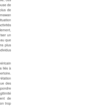
pouse de
plus de
Lasmawan
tuation
ctivités
lement,
riser un
eau que
ns plus
ndividus
éricain
s liés à
ertoire.
étation
 que des
répondre
gitimité
ment de
ion trop