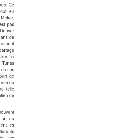
ado. Ce
tout en
s Mekar,
est pas
à Denver
elans de
uement
partage
trer ce
n Tunas
e de ses
ourt de
ource de
ne telle
tien de
 souvent
d’un ou
rent les
férents
le, ces