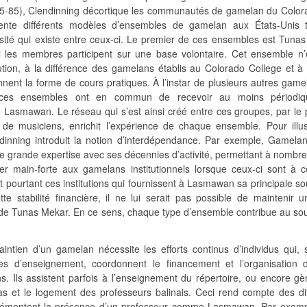
65-85), Clendinning décortique les communautés de gamelan du Color
ésente différents modèles d’ensembles de gamelan aux États-Unis 
osité qui existe entre ceux-ci. Le premier de ces ensembles est Tuna
 les membres participent sur une base volontaire. Cet ensemble n’
itution, à la différence des gamelans établis au Colorado College et 
nnent la forme de cours pratiques. À l’instar de plusieurs autres gam
 ces ensembles ont en commun de recevoir au moins périodiq
 Lasmawan. Le réseau qui s’est ainsi créé entre ces groupes, par le 
de musiciens, enrichit l’expérience de chaque ensemble. Pour illus
inning introduit la notion d’interdépendance. Par exemple, Gamela
e grande expertise avec ses décennies d’activité, permettant à nombr
r main-forte aux gamelans institutionnels lorsque ceux-ci sont à c
 pourtant ces institutions qui fournissent à Lasmawan sa principale s
te stabilité financière, il ne lui serait pas possible de maintenir u
de Tunas Mekar. En ce sens, chaque type d’ensemble contribue au sou
maintien d’un gamelan nécessite les efforts continus d’individus qui,
stes d’enseignement, coordonnent le financement et l’organisation 
s. Ils assistent parfois à l’enseignement du répertoire, ou encore gè
 et le logement des professeurs balinais. Ceci rend compte des dif
lémentent la présence d’un professeur comme Lasmawan. Par exemp