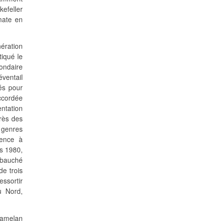
kefeller
mate en
nération
tiqué le
ondaire
éventail
és pour
accordée
entation
rès des
 genres
lence à
es 1980,
mbauché
de trois
essortir
u Nord,
gamelan