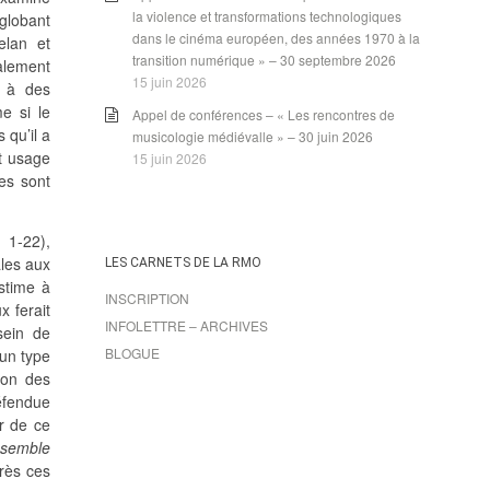
la violence et transformations technologiques
nglobant
dans le cinéma européen, des années 1970 à la
elan et
transition numérique » – 30 septembre 2026
ialement
15 juin 2026
u à des
e si le
Appel de conférences – « Les rencontres de
 qu’il a
musicologie médiévalle » – 30 juin 2026
it usage
15 juin 2026
les sont
 1-22),
ales aux
LES CARNETS DE LA RMO
stime à
INSCRIPTION
 ferait
INFOLETTRE – ARCHIVES
sein de
BLOGUE
 un type
ion des
éfendue
r de ce
nsemble
rès ces