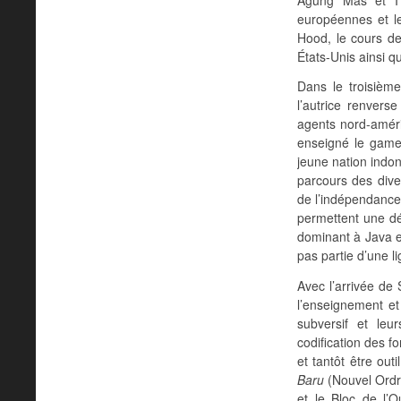
européennes et 
Hood, le cours d
États-Unis ainsi q
Dans le troisième
l’autrice renvers
agents nord-améric
enseigné le gamel
jeune nation indon
parcours des dive
de l’indépendance,
permettent une dé
dominant à Java et
pas partie d’une l
Avec l’arrivée de
l’enseignement et 
subversif et le
codification des fo
et tantôt être outi
Baru
(Nouvel Ordre
et le Bloc de l’