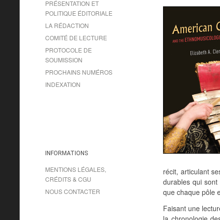
PRÉSENTATION ET
POLITIQUE ÉDITORIALE
LA RÉDACTION
COMITÉ DE LECTURE
PROTOCOLE DE
SOUMISSION
PROCHAINS NUMÉROS
INDEXATION
INFORMATIONS
MENTIONS LÉGALES,
récit, articulant 
CRÉDITS & CGU
durables qui sont 
NOUS CONTACTER
que chaque pôle ex
Faisant une lectu
la chronologie de