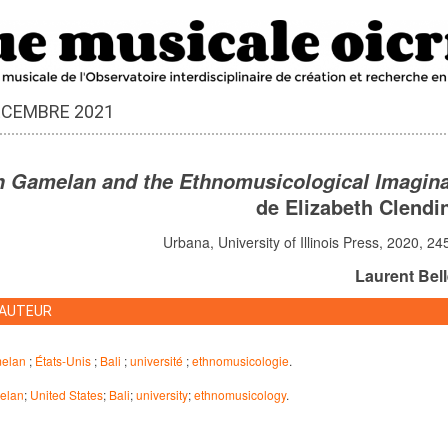
DÉCEMBRE 2021
 Gamelan and the Ethnomusicological Imagina
de Elizabeth Clendi
Urbana, University of Illinois Press, 2020, 2
Laurent Bel
AUTEUR
elan
;
États-Unis
;
Bali
;
université
;
ethnomusicologie
.
elan
;
United States
;
Bali
;
university
;
ethnomusicology
.