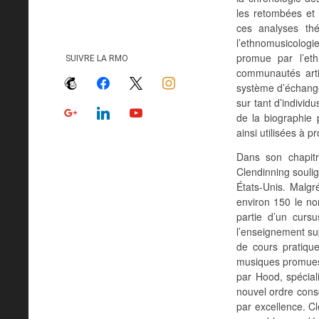
les retombées et 
ces analyses thé
l’ethnomusicologie
promue par l’et
SUIVRE LA RMO
communautés arti
mailchimp
facebook
x
instagram
système d’échange 
sur tant d’indivi
google
linkedin
youtube
de la biographie 
ainsi utilisées à 
Dans son chapitre
Clendinning souli
États-Unis. Malgr
environ 150 le no
partie d’un curs
l’enseignement su
de cours pratiqu
musiques promues 
par Hood, spécia
nouvel ordre consc
par excellence. C