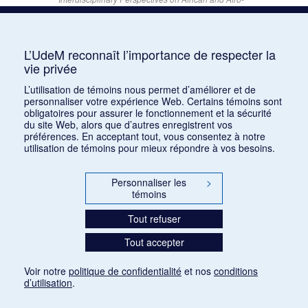
descendant Expressive Cultures
– 15 décembre
2025
15 juin 2026
L’UdeM reconnaît l’importance de respecter la
Appel de conférences – « Expressions sonores de
vie privée
la violence et transformations technologiques
L’utilisation de témoins nous permet d’améliorer et de
dans le cinéma européen, des années 1970 à la
personnaliser votre expérience Web. Certains témoins sont
transition numérique » – 30 septembre 2026
obligatoires pour assurer le fonctionnement et la sécurité
15 juin 2026
du site Web, alors que d’autres enregistrent vos
préférences. En acceptant tout, vous consentez à notre
Appel de conférences – « Les rencontres de
utilisation de témoins pour mieux répondre à vos besoins.
musicologie médiévalle » – 30 juin 2026
15 juin 2026
Personnaliser les
>
témoins
LES CARNETS DE LA RMO
Tout refuser
INSCRIPTION
Tout accepter
INFOLETTRE – ARCHIVES
BLOGUE
Voir notre
politique de confidentialité
et nos
conditions
d’utilisation
.