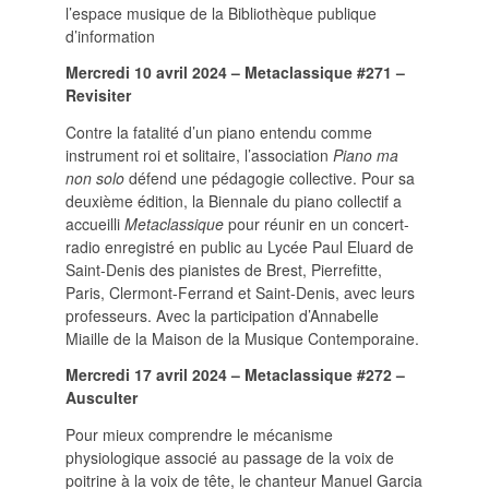
l’espace musique de la Bibliothèque publique
SUIVRE LA RMO
d’information
mailchimp
facebook
x
instagram
Mercredi 10 avril 2024 – Metaclassique
#271 –
Revisiter
google
linkedin
youtube
Contre la fatalité d’un piano entendu comme
instrument roi et solitaire, l’association
Piano ma
non solo
défend une pédagogie collective. Pour sa
deuxième édition, la Biennale du piano collectif a
accueilli
Metaclassique
pour réunir en un concert-
radio enregistré en public au Lycée Paul Eluard de
Saint-Denis des pianistes de Brest, Pierrefitte,
Paris, Clermont-Ferrand et Saint-Denis, avec leurs
professeurs. Avec la participation d’Annabelle
Miaille de la Maison de la Musique Contemporaine.
Mercredi 17 avril 2024 – Metaclassique
#272 –
Ausculter
Pour mieux comprendre le mécanisme
physiologique associé au passage de la voix de
poitrine à la voix de tête, le chanteur Manuel Garcia