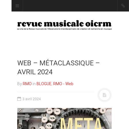
WEB – MÉTACLASSIQUE –
INDEX
AVRIL 2024
AUTEUR·RICE·S
MOTS CLÉS
By
RMO
in
BLOGUE
,
RMO - Web
3 avril 2024
LA REVUE
PRÉSENTATION ET