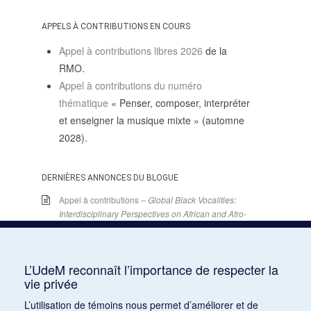
APPELS À CONTRIBUTIONS EN COURS
Appel à contributions libres 2026
de la
RMO.
Appel à contributions du numéro
thématique
« Penser, composer, interpréter
et enseigner la musique mixte » (automne
2028).
DERNIÈRES ANNONCES DU BLOGUE
Appel à contributions –
Global Black Vocalities:
Interdisciplinary Perspectives on African and Afro-
descendant Expressive Cultures
– 15 décembre
2025
15 juin 2026
L’UdeM reconnaît l’importance de respecter la
Appel de conférences – « Expressions sonores de
vie privée
la violence et transformations technologiques
L’utilisation de témoins nous permet d’améliorer et de
dans le cinéma européen, des années 1970 à la