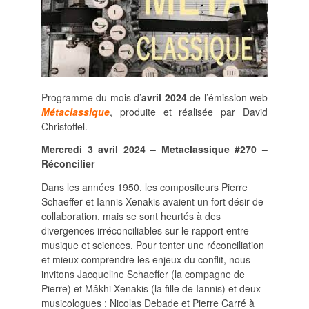
POLITIQUE ÉDITORIALE
LA RÉDACTION
COMITÉ DE LECTURE
PROTOCOLE DE
SOUMISSION
PROCHAINS NUMÉROS
Programme du mois d’
avril 2024
de l’émission web
INDEXATION
Métaclassique
, produite et réalisée par David
Christoffel.
Mercredi 3 avril 2024 – Metaclassique
#270 –
Réconcilier
Dans les années 1950, les compositeurs Pierre
INFORMATIONS
Schaeffer et Iannis Xenakis avaient un fort désir de
MENTIONS LÉGALES,
collaboration, mais se sont heurtés à des
CRÉDITS & CGU
divergences irréconciliables sur le rapport entre
NOUS CONTACTER
musique et sciences. Pour tenter une réconciliation
et mieux comprendre les enjeux du conflit, nous
invitons Jacqueline Schaeffer (la compagne de
Pierre) et Mâkhi Xenakis (la fille de Iannis) et deux
musicologues : Nicolas Debade et Pierre Carré à