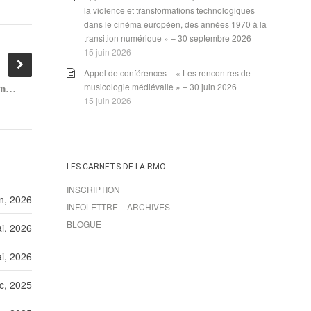
la violence et transformations technologiques
dans le cinéma européen, des années 1970 à la
transition numérique » – 30 septembre 2026
15 juin 2026
Appel de conférences – « Les rencontres de
musicologie médiévalle » – 30 juin 2026
Appel de conférences – « La Bonne cause. De la représentation des domestiques à l’opéra français aux XIX
15 juin 2026
LES CARNETS DE LA RMO
INSCRIPTION
e
sièc
n, 2026
INFOLETTRE – ARCHIVES
BLOGUE
i, 2026
i, 2026
c, 2025