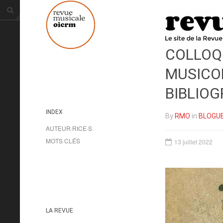
COLLOQU
MUSICOL
BIBLIOG
INDEX
By
RMO
in
BLOGU
AUTEUR·RICE·S
MOTS CLÉS
13 juillet 2022
LA REVUE