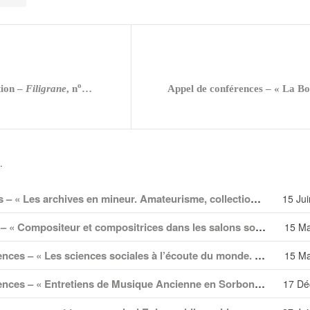
o
tion –
Filigrane
, n
26
.
Journée d’études – « Les archives en mineur. Amateurisme, collection et création dans les arts spectaculaires à Paris, Berlin et Vienne au XX
15 Jui
Journée d’étude – « Compositeur et compositrices dans les salons sous le Second Empire » – 29-30 mai 2026
15 Ma
Appel de conférences – « Les sciences sociales à l’écoute du monde. Médias, archives et imaginaires sonores » – 15 juillet 2026
15 Ma
Appel de conférences – « Entretiens de Musique Ancienne en Sorbonne 2026 (EMAS) » – 31 janvier 2026
17 Dé