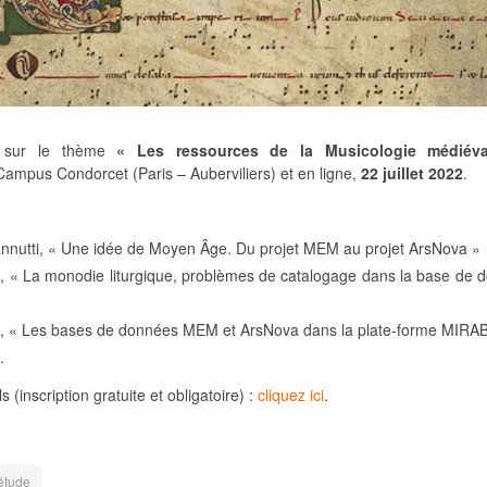
e sur le thème
« Les ressources de la Musicologie médiéva
Campus Condorcet (Paris – Auberviliers) et en ligne,
22 juillet 2022
.
annutti, « Une idée de Moyen Âge. Du projet MEM au projet ArsNova »
le, « La monodie liturgique, problèmes de catalogage dans la base de 
a, « Les bases de données MEM et ArsNova dans la plate-forme MIRA
.
s (inscription gratuite et obligatoire) :
cliquez ici
.
étude