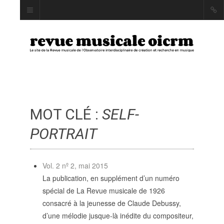
MOT CLÉ :
SELF-
INDEX
AUTEUR·RICE·S
PORTRAIT
MOTS CLÉS
Vol. 2 nº 2, mai 2015
La publication, en supplément d’un numéro
spécial de La Revue musicale de 1926
LA REVUE
consacré à la jeunesse de Claude Debussy,
d’une mélodie jusque-là inédite du compositeur,
PRÉSENTATION ET