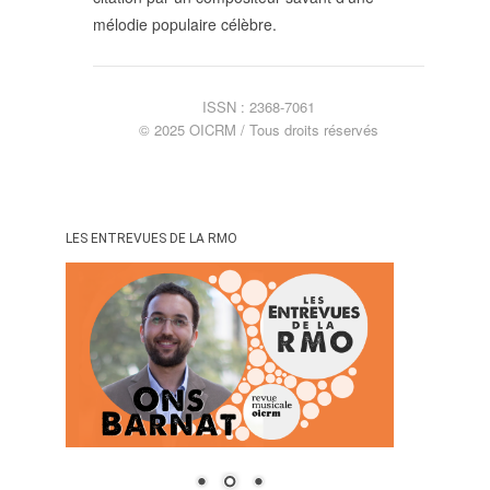
mélodie populaire célèbre.
SUIVRE LA RMO
mailchimp
facebook
x
instagram
google
linkedin
youtube
ISSN : 2368-7061
© 2025 OICRM / Tous droits réservés
LES ENTREVUES DE LA RMO