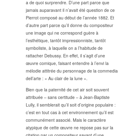
a de quoi surprendre. D’une part parce que
POLITIQUE ÉDITORIALE
jamais auparavant il n’avait été question de ce
LA RÉDACTION
Pierrot composé au début de l’année 1882. Et
COMITÉ DE LECTURE
d’autre part parce qu’il donne du compositeur
PROTOCOLE DE
SOUMISSION
une image qui ne correspond guère à
PROCHAINS NUMÉROS
l’esthétique, tantôt impressionniste, tantôt
INDEXATION
symboliste, à laquelle on a l’habitude de
rattacher Debussy. En effet, il s’agit d’une
œuvre comique, faisant entendre à l’envi la
mélodie attitrée du personnage de la commedia
dell’arte : « Au clair de la lune ».
INFORMATIONS
Bien que la paternité de cet air soit souvent
MENTIONS LÉGALES,
attribuée – sans certitude – à Jean-Baptiste
CRÉDITS & CGU
Lully, il semblerait qu’il soit d’origine populaire :
NOUS CONTACTER
c’est en tout cas à cet environnement qu’il est
communément associé. Mais le caractère
atypique de cette œuvre ne repose pas sur la
citation par un compositeur savant d’une