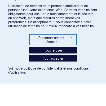
la violence et transformations technologiques
L’utilisation de témoins nous permet d’améliorer et de
dans le cinéma européen, des années 1970 à la
personnaliser votre expérience Web. Certains témoins sont
transition numérique » – 30 septembre 2026
obligatoires pour assurer le fonctionnement et la sécurité
15 juin 2026
du site Web, alors que d’autres enregistrent vos
préférences. En acceptant tout, vous consentez à notre
Appel de conférences – « Les rencontres de
utilisation de témoins pour mieux répondre à vos besoins.
musicologie médiévalle » – 30 juin 2026
15 juin 2026
Personnaliser les
>
témoins
LES CARNETS DE LA RMO
Tout refuser
INSCRIPTION
Tout accepter
INFOLETTRE – ARCHIVES
BLOGUE
Voir notre
politique de confidentialité
et nos
conditions
d’utilisation
.