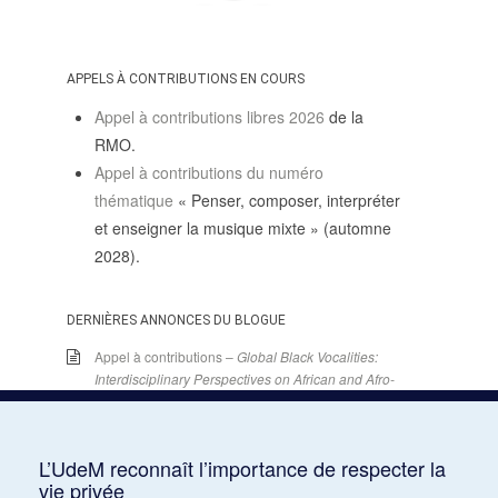
APPELS À CONTRIBUTIONS EN COURS
Appel à contributions libres 2026
de la
RMO.
Appel à contributions du numéro
thématique
« Penser, composer, interpréter
et enseigner la musique mixte » (automne
2028).
DERNIÈRES ANNONCES DU BLOGUE
Appel à contributions –
Global Black Vocalities:
Interdisciplinary Perspectives on African and Afro-
descendant Expressive Cultures
– 15 décembre
2025
15 juin 2026
L’UdeM reconnaît l’importance de respecter la
Appel de conférences – « Expressions sonores de
vie privée