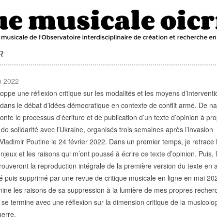
R
in 2022
oppe une réflexion critique sur les modalités et les moyens d’intervent
dans le débat d’idées démocratique en contexte de conflit armé. De na
aconte le processus d’écriture et de publication d’un texte d’opinion à pr
de solidarité avec l’Ukraine, organisés trois semaines après l’invasion
ladimir Poutine le 24 février 2022. Dans un premier temps, je retrace 
enjeux et les raisons qui m’ont poussé à écrire ce texte d’opinion. Puis, 
 trouveront la reproduction intégrale de la première version du texte en 
ié puis supprimé par une revue de critique musicale en ligne en mai 20
mine les raisons de sa suppression à la lumière de mes propres recher
e se termine avec une réflexion sur la dimension critique de la musicolo
uerre.