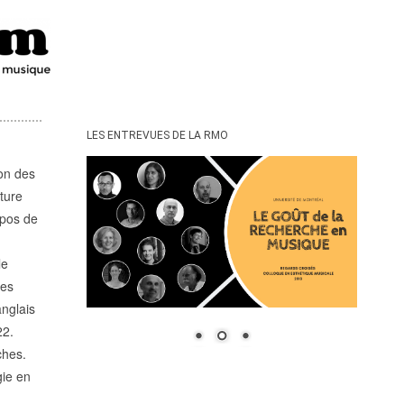
LES ENTREVUES DE LA RMO
ion des
ture
opos de
le
les
anglais
22.
ches.
gie en