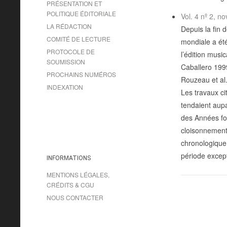
PRÉSENTATION ET
POLITIQUE ÉDITORIALE
Vol. 4 nº 2, 
LA RÉDACTION
Depuis la fin 
COMITÉ DE LECTURE
mondiale a été
PROTOCOLE DE
l’édition mus
SOUMISSION
Caballero 199
PROCHAINS NUMÉROS
Rouzeau et al.
INDEXATION
Les travaux ci
tendaient aupa
des Années fo
cloisonnement
chronologique
période except
INFORMATIONS
MENTIONS LÉGALES,
CRÉDITS & CGU
NOUS CONTACTER