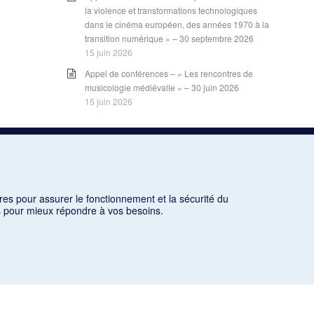
la violence et transformations technologiques
dans le cinéma européen, des années 1970 à la
transition numérique » – 30 septembre 2026
15 juin 2026
Appel de conférences – « Les rencontres de
musicologie médiévalle » – 30 juin 2026
15 juin 2026
LES CARNETS DE LA RMO
INSCRIPTION
res pour assurer le fonctionnement et la sécurité du
INFOLETTRE – ARCHIVES
ns pour mieux répondre à vos besoins.
BLOGUE