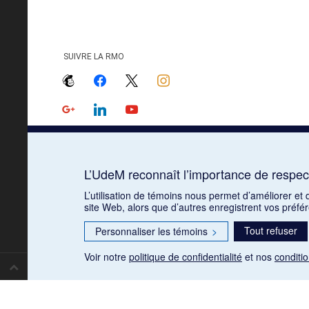
SUIVRE LA RMO
mailchimp
facebook
x
instagram
google
linkedin
youtube
L’UdeM reconnaît l’importance de respect
L’utilisation de témoins nous permet d’améliorer et
site Web, alors que d’autres enregistrent vos préfé
Tout refuser
Personnaliser les témoins
>
Voir notre
politique de confidentialité
et nos
conditio
Paramètres des témoins