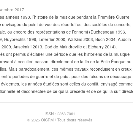
novembre 2017
des années 1990, l’histoire de la musique pendant la Première Guerre
 envisagée du point de vue des répertoires, des sociétés de concerts,
icale, ou encore des représentations de l’ennemi (Duchesneau 1996,
9, Huybrechts 1999, Leterrier 2000, Watkins 2003, Buch 2004, Audoin-
 2009, Anselmini 2013, Doé de Maindreville et Etcharry 2014).
tés ont permis d’éclairer une période que les historiens de la musique
ravant à occulter, passant directement de la fin de la Belle Époque au
lles. Mais paradoxalement, ces mêmes travaux reconduisent en creux 
 entre périodes de guerre et de paix : pour des raisons de découpage
 évidentes, les années étudiées sont celles du conflit, envisagé comm
ionnelle et déconnectée de ce qui la précède et de ce qui la suit direc
ISSN : 2368-7061
© 2025 OICRM / Tous droits réservés