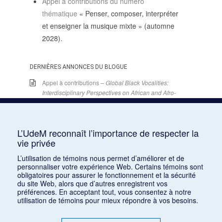
Appel à contributions du numéro
SUIVRE LA RMO
thématique
« Penser, composer, interpréter
mailchimp
facebook
x
instagram
et enseigner la musique mixte » (automne
2028).
google
linkedin
youtube
DERNIÈRES ANNONCES DU BLOGUE
Appel à contributions –
Global Black Vocalities:
Interdisciplinary Perspectives on African and Afro-
descendant Expressive Cultures
– 15 décembre
2025
15 juin 2026
L’UdeM reconnaît l’importance de respecter la
Appel de conférences – « Expressions sonores de
vie privée
la violence et transformations technologiques
dans le cinéma européen, des années 1970 à la
L’utilisation de témoins nous permet d’améliorer et de
personnaliser votre expérience Web. Certains témoins sont
transition numérique » – 30 septembre 2026
obligatoires pour assurer le fonctionnement et la sécurité
15 juin 2026
du site Web, alors que d’autres enregistrent vos
préférences. En acceptant tout, vous consentez à notre
Appel de conférences – « Les rencontres de
utilisation de témoins pour mieux répondre à vos besoins.
musicologie médiévalle » – 30 juin 2026
15 juin 2026