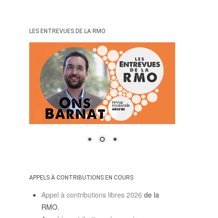
POLITIQUE ÉDITORIALE
LA RÉDACTION
COMITÉ DE LECTURE
LES ENTREVUES DE LA RMO
PROTOCOLE DE
SOUMISSION
PROCHAINS NUMÉROS
INDEXATION
INFORMATIONS
MENTIONS LÉGALES,
CRÉDITS & CGU
NOUS CONTACTER
APPELS À CONTRIBUTIONS EN COURS
Appel à contributions libres 2026
de la
RMO.