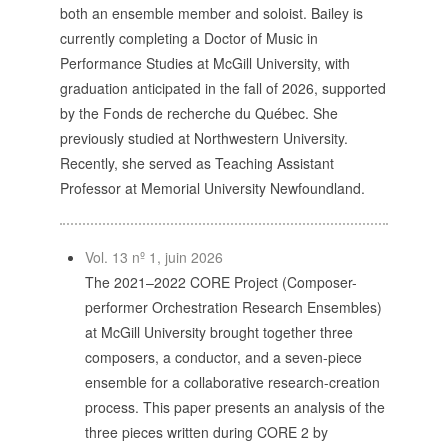
POLITIQUE ÉDITORIALE
both an ensemble member and soloist. Bailey is
LA RÉDACTION
currently completing a Doctor of Music in
COMITÉ DE LECTURE
Performance Studies at McGill University, with
PROTOCOLE DE
graduation anticipated in the fall of 2026, supported
SOUMISSION
by the Fonds de recherche du Québec. She
PROCHAINS NUMÉROS
previously studied at Northwestern University.
INDEXATION
Recently, she served as Teaching Assistant
Professor at Memorial University Newfoundland.
Vol. 13 nº 1, juin 2026
INFORMATIONS
The 2021–2022 CORE Project (Composer-
MENTIONS LÉGALES,
performer Orchestration Research Ensembles)
CRÉDITS & CGU
at McGill University brought together three
NOUS CONTACTER
composers, a conductor, and a seven-piece
ensemble for a collaborative research-creation
process. This paper presents an analysis of the
three pieces written during CORE 2 by