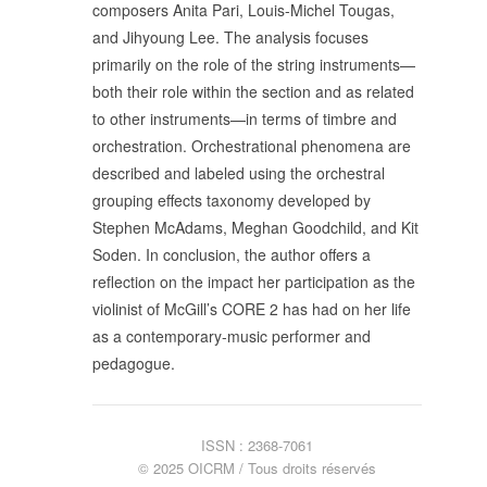
composers Anita Pari, Louis-Michel Tougas,
SUIVRE LA RMO
and Jihyoung Lee. The analysis focuses
mailchimp
facebook
x
instagram
primarily on the role of the string instruments—
both their role within the section and as related
google
linkedin
youtube
to other instruments—in terms of timbre and
orchestration. Orchestrational phenomena are
described and labeled using the orchestral
grouping effects taxonomy developed by
Stephen McAdams, Meghan Goodchild, and Kit
Soden. In conclusion, the author offers a
reflection on the impact her participation as the
violinist of McGill’s CORE 2 has had on her life
as a contemporary-music performer and
pedagogue.
ISSN : 2368-7061
© 2025 OICRM / Tous droits réservés