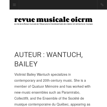
AUTEUR : WANTUCH,
INDEX
AUTEUR·RICE·S
BAILEY
MOTS CLÉS
Violinist Bailey Wantuch specializes in
contemporary and 20th-century music. She is a
member of Quatuor Mémoire and has worked with
new-music ensembles such as Paramirabo,
LA REVUE
Collectif9, and the Ensemble of the Société de
musique contemporaine du Québec, appearing as
PRÉSENTATION ET