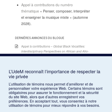
Appel à contributions du numéro
thématique
« Penser, composer, interpréter
et enseigner la musique mixte » (automne
2028).
DERNIÈRES ANNONCES DU BLOGUE
Appel à contributions –
Global Black Vocalities:
Interdisciplinary Perspectives on African and Afro-
descendant Expressive Cultures
– 15 décembre
2025
15 juin 2026
L’UdeM reconnaît l’importance de respecter la
Appel de conférences – « Expressions sonores de
vie privée
la violence et transformations technologiques
L’utilisation de témoins nous permet d’améliorer et de
dans le cinéma européen, des années 1970 à la
personnaliser votre expérience Web. Certains témoins sont
transition numérique » – 30 septembre 2026
obligatoires pour assurer le fonctionnement et la sécurité
15 juin 2026
du site Web, alors que d’autres enregistrent vos
préférences. En acceptant tout, vous consentez à notre
Appel de conférences – « Les rencontres de
utilisation de témoins pour mieux répondre à vos besoins.
musicologie médiévalle » – 30 juin 2026
15 juin 2026