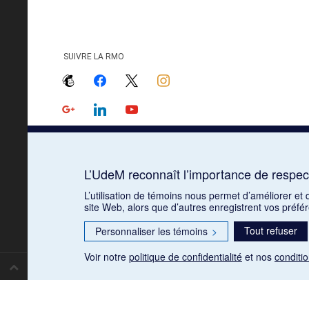
SUIVRE LA RMO
mailchimp
facebook
x
instagram
google
linkedin
youtube
L’UdeM reconnaît l’importance de respect
L’utilisation de témoins nous permet d’améliorer et
site Web, alors que d’autres enregistrent vos préfé
Tout refuser
Personnaliser les témoins
>
Voir notre
politique de confidentialité
et nos
conditio
Paramètres des témoins