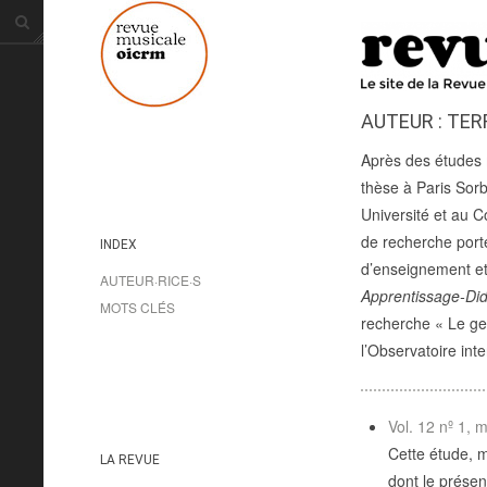
AUTEUR : TER
Après des études 
thèse à Paris Sorb
Université et au 
de recherche porte
INDEX
d’enseignement et
AUTEUR·RICE·S
Apprentissage-Did
MOTS CLÉS
recherche « Le ges
l’Observatoire int
Vol. 12 nº 1, 
Cette étude, m
LA REVUE
dont le présent