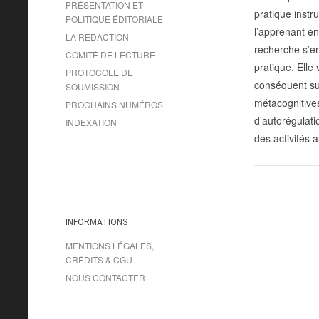
PRÉSENTATION ET
pratique inst
POLITIQUE ÉDITORIALE
l’apprenant en
LA RÉDACTION
recherche s’em
COMITÉ DE LECTURE
pratique. Elle
PROTOCOLE DE
conséquent sur 
SOUMISSION
métacognitives
PROCHAINS NUMÉROS
d’autorégulati
INDEXATION
des activités 
INFORMATIONS
MENTIONS LÉGALES,
CRÉDITS & CGU
NOUS CONTACTER