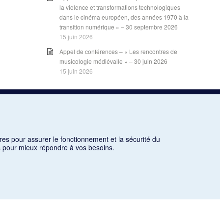
la violence et transformations technologiques
dans le cinéma européen, des années 1970 à la
transition numérique » – 30 septembre 2026
15 juin 2026
Appel de conférences – « Les rencontres de
musicologie médiévalle » – 30 juin 2026
15 juin 2026
LES CARNETS DE LA RMO
INSCRIPTION
res pour assurer le fonctionnement et la sécurité du
INFOLETTRE – ARCHIVES
ns pour mieux répondre à vos besoins.
BLOGUE