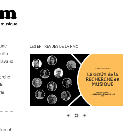
 une
LES ENTREVUES DE LA RMO
eille
travaux
erche
de
 de
ion et