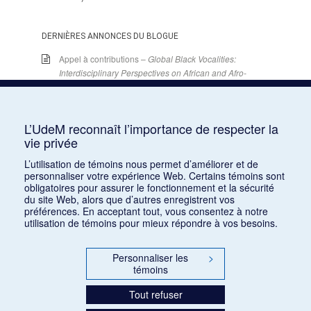
DERNIÈRES ANNONCES DU BLOGUE
Appel à contributions –
Global Black Vocalities:
Interdisciplinary Perspectives on African and Afro-
descendant Expressive Cultures
– 15 décembre
2025
15 juin 2026
L’UdeM reconnaît l’importance de respecter la
Appel de conférences – « Expressions sonores de
vie privée
la violence et transformations technologiques
L’utilisation de témoins nous permet d’améliorer et de
dans le cinéma européen, des années 1970 à la
personnaliser votre expérience Web. Certains témoins sont
transition numérique » – 30 septembre 2026
obligatoires pour assurer le fonctionnement et la sécurité
15 juin 2026
du site Web, alors que d’autres enregistrent vos
préférences. En acceptant tout, vous consentez à notre
Appel de conférences – « Les rencontres de
utilisation de témoins pour mieux répondre à vos besoins.
musicologie médiévalle » – 30 juin 2026
15 juin 2026
Personnaliser les
>
témoins
LES CARNETS DE LA RMO
Tout refuser
INSCRIPTION