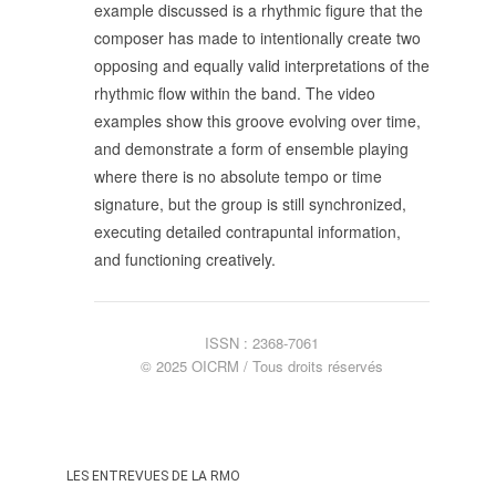
example discussed is a rhythmic figure that the
SUIVRE LA RMO
composer has made to intentionally create two
mailchimp
facebook
x
instagram
opposing and equally valid interpretations of the
rhythmic flow within the band. The video
google
linkedin
youtube
examples show this groove evolving over time,
and demonstrate a form of ensemble playing
where there is no absolute tempo or time
signature, but the group is still synchronized,
executing detailed contrapuntal information,
and functioning creatively.
ISSN : 2368-7061
© 2025 OICRM / Tous droits réservés
LES ENTREVUES DE LA RMO