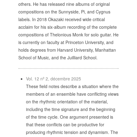
POLITIQUE ÉDITORIALE
others. He has released nine albums of original
LA RÉDACTION
compositions on the Sunnyside, Pi, and Cygnus
COMITÉ DE LECTURE
labels. In 2018 Okazaki received wide critical
PROTOCOLE DE
acclaim for his six-album recording of the complete
SOUMISSION
compositions of Thelonious Monk for solo guitar. He
PROCHAINS NUMÉROS
is currently on faculty at Princeton University, and
INDEXATION
holds degrees from Harvard University, Manhattan
School of Music, and the Juilliard School.
Vol. 12 nº 2, décembre 2025
INFORMATIONS
These field notes describe a situation where the
MENTIONS LÉGALES,
members of an ensemble have conflicting views
CRÉDITS & CGU
on the rhythmic orientation of the material,
NOUS CONTACTER
including the time signature and the beginning
of the time cycle. One argument presented is
that these conflicts can be productive for
producing rhythmic tension and dynamism. The