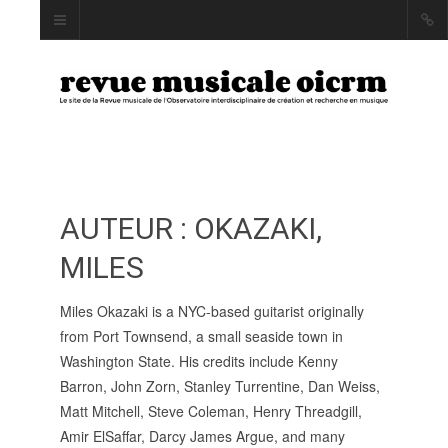
AUTEUR : OKAZAKI,
INDEX
AUTEUR·RICE·S
MILES
MOTS CLÉS
Miles Okazaki is a NYC-based guitarist originally
from Port Townsend, a small seaside town in
Washington State. His credits include Kenny
Barron, John Zorn, Stanley Turrentine, Dan Weiss,
LA REVUE
Matt Mitchell, Steve Coleman, Henry Threadgill,
Amir ElSaffar, Darcy James Argue, and many
PRÉSENTATION ET