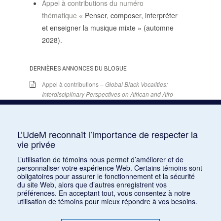
Appel à contributions du numéro
SUIVRE LA RMO
thématique
« Penser, composer, interpréter
mailchimp
facebook
x
instagram
et enseigner la musique mixte » (automne
2028).
google
linkedin
youtube
DERNIÈRES ANNONCES DU BLOGUE
Appel à contributions –
Global Black Vocalities:
Interdisciplinary Perspectives on African and Afro-
descendant Expressive Cultures
– 15 décembre
2025
15 juin 2026
L’UdeM reconnaît l’importance de respecter la
Appel de conférences – « Expressions sonores de
vie privée
la violence et transformations technologiques
dans le cinéma européen, des années 1970 à la
L’utilisation de témoins nous permet d’améliorer et de
personnaliser votre expérience Web. Certains témoins sont
transition numérique » – 30 septembre 2026
obligatoires pour assurer le fonctionnement et la sécurité
15 juin 2026
du site Web, alors que d’autres enregistrent vos
préférences. En acceptant tout, vous consentez à notre
Appel de conférences – « Les rencontres de
utilisation de témoins pour mieux répondre à vos besoins.
musicologie médiévalle » – 30 juin 2026
15 juin 2026