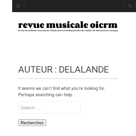
AUTEUR : DELALANDE
INDEX
AUTEUR·RICE·S
MOTS CLÉS
It seems we can’t find what you’re looking for.
Perhaps searching can help.
Search
for:
LA REVUE
PRÉSENTATION ET