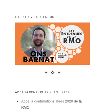
POLITIQUE ÉDITORIALE
LA RÉDACTION
COMITÉ DE LECTURE
LES ENTREVUES DE LA RMO
PROTOCOLE DE
SOUMISSION
PROCHAINS NUMÉROS
INDEXATION
INFORMATIONS
MENTIONS LÉGALES,
CRÉDITS & CGU
NOUS CONTACTER
APPELS À CONTRIBUTIONS EN COURS
Appel à contributions libres 2026
de la
RMO.