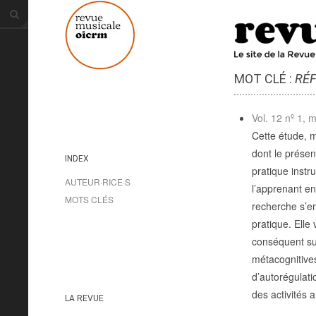
MOT CLÉ :
RÉF
Vol. 12 nº 1, 
Cette étude, m
dont le présent
INDEX
pratique inst
AUTEUR·RICE·S
l’apprenant en
MOTS CLÉS
recherche s’em
pratique. Elle
conséquent sur 
métacognitives
d’autorégulati
des activités 
LA REVUE