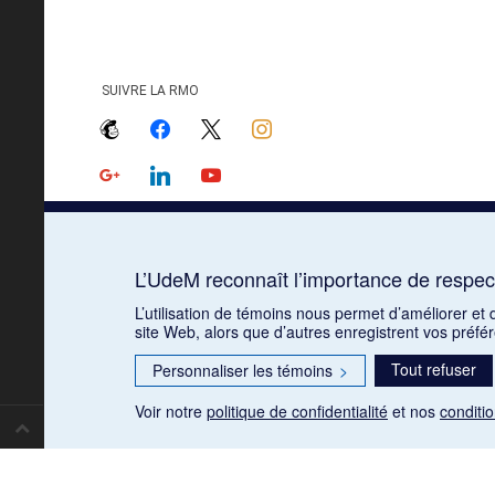
SUIVRE LA RMO
mailchimp
facebook
x
instagram
google
linkedin
youtube
L’UdeM reconnaît l’importance de respect
L’utilisation de témoins nous permet d’améliorer et
site Web, alors que d’autres enregistrent vos préfé
Tout refuser
Personnaliser les témoins
>
Voir notre
politique de confidentialité
et nos
conditio
Paramètres des témoins