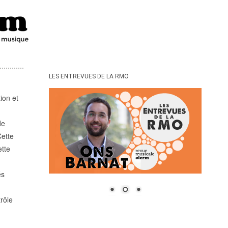
LES ENTREVUES DE LA RMO
ion et
de
Cette
ette
és
trôle