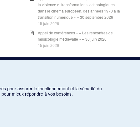
la violence et transformations technologiques
dans le cinéma européen, des années 1970 à la
transition numérique » – 30 septembre 2026
15 juin 2026
Appel de conférences – « Les rencontres de
musicologie médiévalle » – 30 juin 2026
15 juin 2026
LES CARNETS DE LA RMO
INSCRIPTION
res pour assurer le fonctionnement et la sécurité du
INFOLETTRE – ARCHIVES
ns pour mieux répondre à vos besoins.
BLOGUE