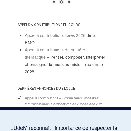
APPELS À CONTRIBUTIONS EN COURS
Appel à contributions libres 2026
de la
RMO.
Appel à contributions du numéro
thématique
« Penser, composer, interpréter
et enseigner la musique mixte » (automne
2028).
DERNIÈRES ANNONCES DU BLOGUE
Appel à contributions –
Global Black Vocalities:
Interdisciplinary Perspectives on African and Afro-
descendant Expressive Cultures
– 15 décembre
2025
15 juin 2026
L’UdeM reconnaît l’importance de respecter la
Appel de conférences – « Expressions sonores de