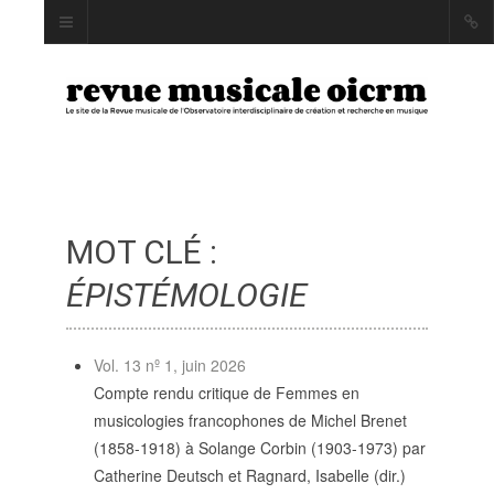
MOT CLÉ :
INDEX
AUTEUR·RICE·S
ÉPISTÉMOLOGIE
MOTS CLÉS
Vol. 13 nº 1, juin 2026
Compte rendu critique de Femmes en
musicologies francophones de Michel Brenet
LA REVUE
(1858-1918) à Solange Corbin (1903-1973) par
Catherine Deutsch et Ragnard, Isabelle (dir.)
PRÉSENTATION ET