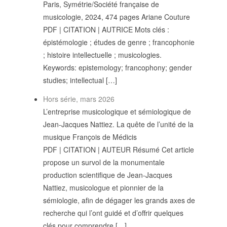
Paris, Symétrie/Société française de
POLITIQUE ÉDITORIALE
musicologie, 2024, 474 pages Ariane Couture
LA RÉDACTION
PDF | CITATION | AUTRICE Mots clés :
COMITÉ DE LECTURE
épistémologie ; études de genre ; francophonie
PROTOCOLE DE
SOUMISSION
; histoire intellectuelle ; musicologies.
PROCHAINS NUMÉROS
Keywords: epistemology; francophony; gender
INDEXATION
studies; intellectual […]
Hors série, mars 2026
L’entreprise musicologique et sémiologique de
Jean-Jacques Nattiez. La quête de l’unité de la
musique François de Médicis
INFORMATIONS
PDF | CITATION | AUTEUR Résumé Cet article
MENTIONS LÉGALES,
propose un survol de la monumentale
CRÉDITS & CGU
production scientifique de Jean-Jacques
NOUS CONTACTER
Nattiez, musicologue et pionnier de la
sémiologie, afin de dégager les grands axes de
recherche qui l’ont guidé et d’offrir quelques
clés pour comprendre […]