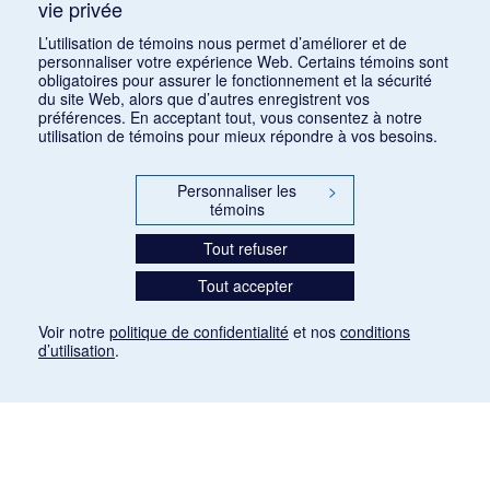
vie privée
la violence et transformations technologiques
dans le cinéma européen, des années 1970 à la
L’utilisation de témoins nous permet d’améliorer et de
personnaliser votre expérience Web. Certains témoins sont
transition numérique » – 30 septembre 2026
obligatoires pour assurer le fonctionnement et la sécurité
15 juin 2026
du site Web, alors que d’autres enregistrent vos
préférences. En acceptant tout, vous consentez à notre
Appel de conférences – « Les rencontres de
utilisation de témoins pour mieux répondre à vos besoins.
musicologie médiévalle » – 30 juin 2026
15 juin 2026
Personnaliser les
>
témoins
LES CARNETS DE LA RMO
Tout refuser
INSCRIPTION
INFOLETTRE – ARCHIVES
Tout accepter
BLOGUE
Voir notre
politique de confidentialité
et nos
conditions
d’utilisation
.