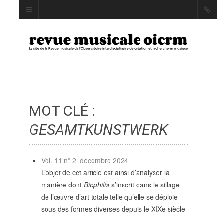
MOT CLÉ :
INDEX
AUTEUR·RICE·S
GESAMTKUNSTWERK
MOTS CLÉS
Vol. 11 nº 2, décembre 2024
L’objet de cet article est ainsi d’analyser la
manière dont
Biophilia
s’inscrit dans le sillage
LA REVUE
de l’œuvre d’art totale telle qu’elle se déploie
sous des formes diverses depuis le XIXe siècle,
PRÉSENTATION ET