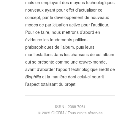
mais en employant des moyens technologiques
POLITIQUE ÉDITORIALE
nouveaux ayant pour effet d’actualiser ce
LA RÉDACTION
concept, par le développement de nouveaux
COMITÉ DE LECTURE
modes de participation active pour l’auditeur.
PROTOCOLE DE
SOUMISSION
Pour ce faire, nous mettrons d’abord en
PROCHAINS NUMÉROS
évidence les fondements politico-
INDEXATION
philosophiques de l’album, puis leurs
manifestations dans les chansons de cet album
qui se présente comme une œuvre-monde,
avant d’aborder l’apport technologique inédit de
Biophilia
et la manière dont celui-ci nourrit
INFORMATIONS
l’aspect totalisant du projet.
MENTIONS LÉGALES,
CRÉDITS & CGU
NOUS CONTACTER
ISSN : 2368-7061
© 2025 OICRM / Tous droits réservés