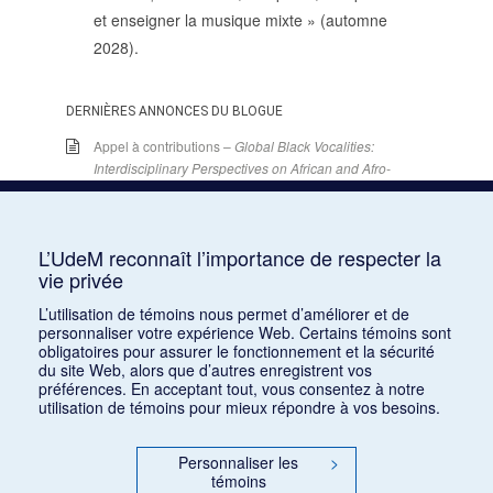
et enseigner la musique mixte » (automne
2028).
DERNIÈRES ANNONCES DU BLOGUE
Appel à contributions –
Global Black Vocalities:
Interdisciplinary Perspectives on African and Afro-
descendant Expressive Cultures
– 15 décembre
2025
15 juin 2026
L’UdeM reconnaît l’importance de respecter la
Appel de conférences – « Expressions sonores de
vie privée
la violence et transformations technologiques
dans le cinéma européen, des années 1970 à la
L’utilisation de témoins nous permet d’améliorer et de
personnaliser votre expérience Web. Certains témoins sont
transition numérique » – 30 septembre 2026
obligatoires pour assurer le fonctionnement et la sécurité
15 juin 2026
du site Web, alors que d’autres enregistrent vos
préférences. En acceptant tout, vous consentez à notre
Appel de conférences – « Les rencontres de
utilisation de témoins pour mieux répondre à vos besoins.
musicologie médiévalle » – 30 juin 2026
15 juin 2026
Personnaliser les
>
témoins