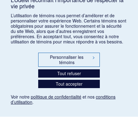
Appel de conférences – « Expressions sonores de
vie privée
la violence et transformations technologiques
L’utilisation de témoins nous permet d’améliorer et de
dans le cinéma européen, des années 1970 à la
personnaliser votre expérience Web. Certains témoins sont
transition numérique » – 30 septembre 2026
obligatoires pour assurer le fonctionnement et la sécurité
15 juin 2026
du site Web, alors que d’autres enregistrent vos
préférences. En acceptant tout, vous consentez à notre
Appel de conférences – « Les rencontres de
utilisation de témoins pour mieux répondre à vos besoins.
musicologie médiévalle » – 30 juin 2026
15 juin 2026
Personnaliser les
>
témoins
LES CARNETS DE LA RMO
Tout refuser
INSCRIPTION
Tout accepter
INFOLETTRE – ARCHIVES
BLOGUE
Voir notre
politique de confidentialité
et nos
conditions
d’utilisation
.