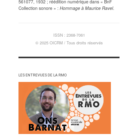
561077, 1932 ; réédition numérique dans « BnF
POLITIQUE ÉDITORIALE
Collection sonore » :
Hommage à Maurice Ravel
.
LA RÉDACTION
COMITÉ DE LECTURE
PROTOCOLE DE
SOUMISSION
ISSN : 2368-7061
PROCHAINS NUMÉROS
© 2025 OICRM / Tous droits réservés
INDEXATION
LES ENTREVUES DE LA RMO
INFORMATIONS
MENTIONS LÉGALES,
CRÉDITS & CGU
NOUS CONTACTER