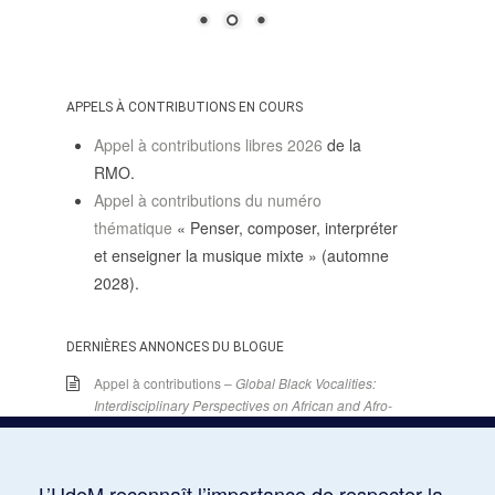
SUIVRE LA RMO
mailchimp
facebook
x
instagram
google
linkedin
youtube
APPELS À CONTRIBUTIONS EN COURS
Appel à contributions libres 2026
de la
RMO.
Appel à contributions du numéro
thématique
« Penser, composer, interpréter
et enseigner la musique mixte » (automne
2028).
DERNIÈRES ANNONCES DU BLOGUE
Appel à contributions –
Global Black Vocalities:
Interdisciplinary Perspectives on African and Afro-
descendant Expressive Cultures
– 15 décembre
2025
15 juin 2026
L’UdeM reconnaît l’importance de respecter la