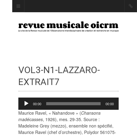
VOL3-N1-LAZZARO-
INDEX
AUTEUR·RICE·S
EXTRAIT7
MOTS CLÉS
Lecteur
00:00
00:00
audio
Maurice Ravel, « Nahandove » (
Chansons
madécasses
, 1926), mes. 29-35. Source :
LA REVUE
Madeleine Grey (mezzo), ensemble non spécifié,
Maurice Ravel (chef d’orchestre), Polydor 561075-
PRÉSENTATION ET