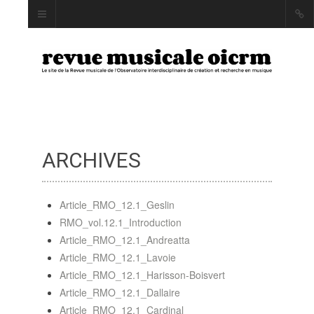
ARCHIVES
INDEX
AUTEUR·RICE·S
MOTS CLÉS
Article_RMO_12.1_Geslin
RMO_vol.12.1_Introduction
Article_RMO_12.1_Andreatta
Article_RMO_12.1_Lavoie
Article_RMO_12.1_Harisson-Boisvert
LA REVUE
Article_RMO_12.1_Dallaire
PRÉSENTATION ET
Article_RMO_12.1_Cardinal