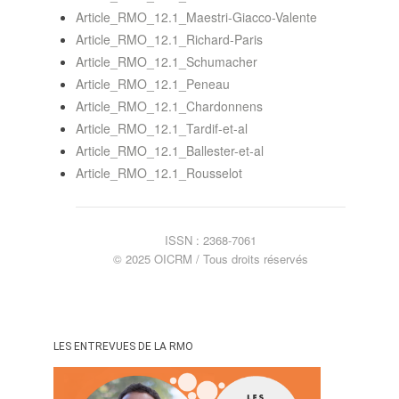
POLITIQUE ÉDITORIALE
Article_RMO_12.1_Maestri-Giacco-Valente
LA RÉDACTION
Article_RMO_12.1_Richard-Paris
COMITÉ DE LECTURE
Article_RMO_12.1_Schumacher
PROTOCOLE DE
Article_RMO_12.1_Peneau
SOUMISSION
Article_RMO_12.1_Chardonnens
PROCHAINS NUMÉROS
Article_RMO_12.1_Tardif-et-al
INDEXATION
Article_RMO_12.1_Ballester-et-al
Article_RMO_12.1_Rousselot
ISSN : 2368-7061
INFORMATIONS
© 2025 OICRM / Tous droits réservés
MENTIONS LÉGALES,
CRÉDITS & CGU
NOUS CONTACTER
LES ENTREVUES DE LA RMO