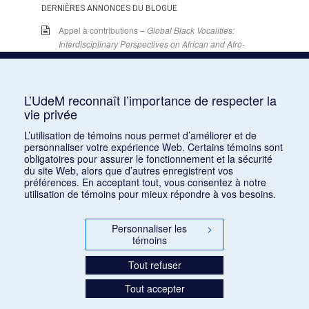
DERNIÈRES ANNONCES DU BLOGUE
Appel à contributions –
Global Black Vocalities:
Interdisciplinary Perspectives on African and Afro-
descendant Expressive Cultures
– 15 décembre
2025
15 juin 2026
L’UdeM reconnaît l’importance de respecter la
Appel de conférences – « Expressions sonores de
vie privée
la violence et transformations technologiques
dans le cinéma européen, des années 1970 à la
L’utilisation de témoins nous permet d’améliorer et de
personnaliser votre expérience Web. Certains témoins sont
transition numérique » – 30 septembre 2026
obligatoires pour assurer le fonctionnement et la sécurité
15 juin 2026
du site Web, alors que d’autres enregistrent vos
préférences. En acceptant tout, vous consentez à notre
Appel de conférences – « Les rencontres de
utilisation de témoins pour mieux répondre à vos besoins.
musicologie médiévalle » – 30 juin 2026
15 juin 2026
Personnaliser les
>
témoins
LES CARNETS DE LA RMO
Tout refuser
INSCRIPTION
INFOLETTRE – ARCHIVES
Tout accepter
BLOGUE