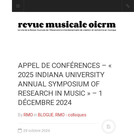
APPEL DE CONFÉRENCES – «
INDEX
2025 INDIANA UNIVERSITY
AUTEUR·RICE·S
ANNUAL SYMPOSIUM OF
MOTS CLÉS
RESEARCH IN MUSIC » – 1
DÉCEMBRE 2024
By
RMO
in
BLOGUE
,
RMO - colloques
LA REVUE
PRÉSENTATION ET
29 octobre 2024