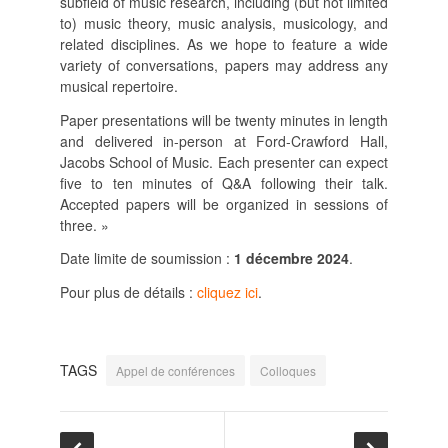
subfield of music research, including (but not limited
to) music theory, music analysis, musicology, and
SUIVRE LA RMO
related disciplines. As we hope to feature a wide
mailchimp
facebook
x
instagram
variety of conversations, papers may address any
musical repertoire.
google
linkedin
youtube
Paper presentations will be twenty minutes in length
and delivered in-person at Ford-Crawford Hall,
Jacobs School of Music. Each presenter can expect
five to ten minutes of Q&A following their talk.
Accepted papers will be organized in sessions of
three. »
Date limite de soumission :
1 décembre 2024
.
Pour plus de détails :
cliquez ici
.
TAGS
Appel de conférences
Colloques