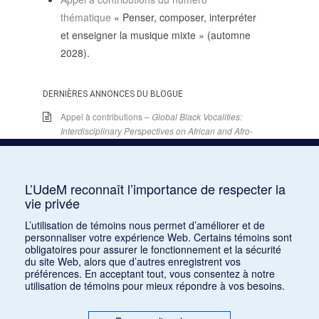
thématique
« Penser, composer, interpréter
et enseigner la musique mixte » (automne
2028).
DERNIÈRES ANNONCES DU BLOGUE
Appel à contributions –
Global Black Vocalities:
Interdisciplinary Perspectives on African and Afro-
descendant Expressive Cultures
– 15 décembre
2025
15 juin 2026
L’UdeM reconnaît l’importance de respecter la
Appel de conférences – « Expressions sonores de
vie privée
la violence et transformations technologiques
dans le cinéma européen, des années 1970 à la
L’utilisation de témoins nous permet d’améliorer et de
personnaliser votre expérience Web. Certains témoins sont
transition numérique » – 30 septembre 2026
obligatoires pour assurer le fonctionnement et la sécurité
15 juin 2026
du site Web, alors que d’autres enregistrent vos
préférences. En acceptant tout, vous consentez à notre
Appel de conférences – « Les rencontres de
utilisation de témoins pour mieux répondre à vos besoins.
musicologie médiévalle » – 30 juin 2026
15 juin 2026