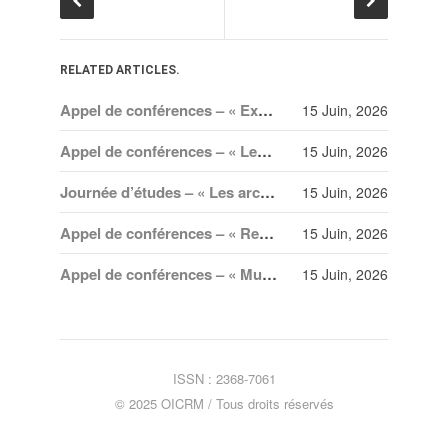
RELATED ARTICLES.
Appel de conférences – « Expressions sonores de la violence et transformations technologiques dans le cinéma européen, des années 1970 à la transition numérique » – 30 septembre 2026
15 Juin, 2026
Appel de conférences – « Les rencontres de musicologie médiévalle » – 30 juin 2026
15 Juin, 2026
Journée d’études – « Les archives en mineur. Amateurisme, collection et création dans les arts spectaculaires à Paris, Berlin et Vienne au XX
15 Juin, 2026
Appel de conférences – « Recréer l’Orient. Imaginaires et circulations transnationales » – 20 juillet 2026
15 Juin, 2026
Appel de conférences – « Musique, invisibilités, vulnérabilités et participation politique » – 30 juin 2026
15 Juin, 2026
ISSN : 2368-7061
© 2025 OICRM / Tous droits réservés