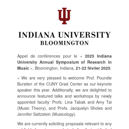
POLITIQUE ÉDITORIALE
LA RÉDACTION
COMITÉ DE LECTURE
PROTOCOLE DE
SOUMISSION
PROCHAINS NUMÉROS
INDEXATION
Appel de conférences pour le «
2025 Indiana
University Annual Symposium of Research in
Music
», Bloomington, Indiana,
21-22 février 2025
.
« We are very pleased to welcome Prof. Poundie
INFORMATIONS
Burstien of the CUNY Grad Center as our keynote
MENTIONS LÉGALES,
speaker this year. Additionally, we are delighted to
CRÉDITS & CGU
announce featured talks and workshops by newly
NOUS CONTACTER
appointed faculty: Profs. Lina Tabak and Amy Tai
(Music Theory), and Profs. Jacquelyn Sholes and
Jennifer Saltzstein (Musicology).
We are currently soliciting proposals relevant to any