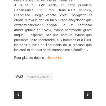
e
A l’aube du XVI
siècle, en cette première
Renaissance, un Frère franciscain vénitien,
Francesco Giorgio veneto (Zorzi), polyglotte et
érudit, releva le défi en un ouvrage encyclopédique
extraordinairement original, le
De harmonia
mundi
(publié en 1525), hymne somptueux grâce
auquel il espérait, par une écriture symbolique
puissante, faire réentendre, aux hommes et à Dieu,
les sons oubliés de l’harmonie de la création que
les conflits de tous bords menaçaient d’étouffer. »
Pour plus de détails :
cliquez ici
.
TAGS
Nouvelle parution