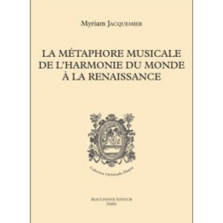
POLITIQUE ÉDITORIALE
LA RÉDACTION
COMITÉ DE LECTURE
PROTOCOLE DE
SOUMISSION
PROCHAINS NUMÉROS
INDEXATION
INFORMATIONS
MENTIONS LÉGALES,
CRÉDITS & CGU
NOUS CONTACTER