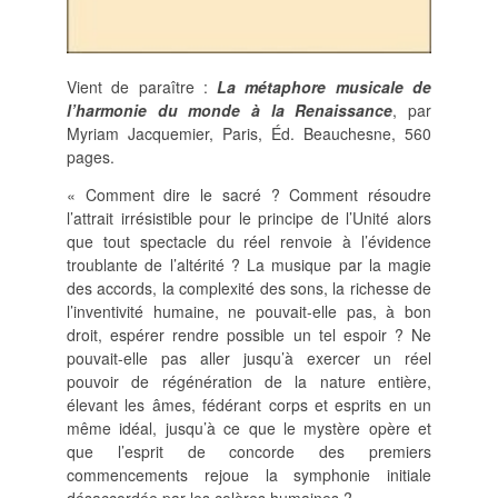
SUIVRE LA RMO
mailchimp
facebook
x
instagram
Vient de paraître :
La métaphore musicale de
google
linkedin
youtube
l’harmonie du monde à la Renaissance
, par
Myriam Jacquemier, Paris, Éd. Beauchesne, 560
pages.
« Comment dire le sacré ? Comment résoudre
l’attrait irrésistible pour le principe de l’Unité alors
que tout spectacle du réel renvoie à l’évidence
troublante de l’altérité ? La musique par la magie
des accords, la complexité des sons, la richesse de
l’inventivité humaine, ne pouvait-elle pas, à bon
droit, espérer rendre possible un tel espoir ? Ne
pouvait-elle pas aller jusqu’à exercer un réel
pouvoir de régénération de la nature entière,
élevant les âmes, fédérant corps et esprits en un
même idéal, jusqu’à ce que le mystère opère et
que l’esprit de concorde des premiers
commencements rejoue la symphonie initiale
désaccordée par les colères humaines ?