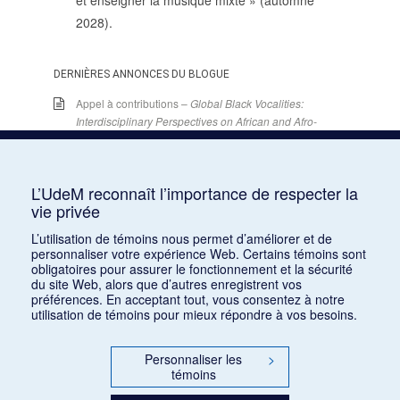
et enseigner la musique mixte » (automne
2028).
DERNIÈRES ANNONCES DU BLOGUE
Appel à contributions –
Global Black Vocalities:
Interdisciplinary Perspectives on African and Afro-
descendant Expressive Cultures
– 15 décembre
2025
15 juin 2026
L’UdeM reconnaît l’importance de respecter la
Appel de conférences – « Expressions sonores de
vie privée
la violence et transformations technologiques
L’utilisation de témoins nous permet d’améliorer et de
dans le cinéma européen, des années 1970 à la
personnaliser votre expérience Web. Certains témoins sont
transition numérique » – 30 septembre 2026
obligatoires pour assurer le fonctionnement et la sécurité
15 juin 2026
du site Web, alors que d’autres enregistrent vos
préférences. En acceptant tout, vous consentez à notre
Appel de conférences – « Les rencontres de
utilisation de témoins pour mieux répondre à vos besoins.
musicologie médiévalle » – 30 juin 2026
15 juin 2026
Personnaliser les
>
témoins
LES CARNETS DE LA RMO