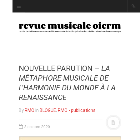
NOUVELLE PARUTION –
LA
INDEX
MÉTAPHORE MUSICALE DE
AUTEUR·RICE·S
L’HARMONIE DU MONDE À LA
MOTS CLÉS
RENAISSANCE
By
RMO
in
BLOGUE
,
RMO - publications
LA REVUE
8 octobre 2020
PRÉSENTATION ET