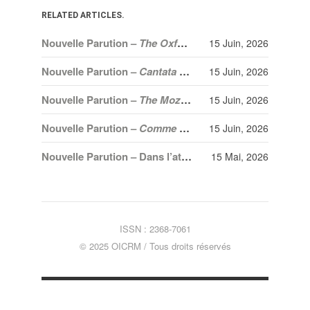
RELATED ARTICLES.
Nouvelle Parution –
The Oxford Handbook of Orchestration Studies
15 Juin, 2026
Nouvelle Parution –
Cantata profana: Bartók’s Sacred Bridge
15 Juin, 2026
Nouvelle Parution –
The Mozart Week of the German Reich: Nazi Propaganda and Franco-German Relations in 1941
15 Juin, 2026
Nouvelle Parution –
Comme un sage dans les nuages. Serge Fiori et l’épopée d’Harmonium
15 Juin, 2026
Nouvelle Parution – Dans l’atelier de Debussy. Processus créateur et méthodes de composition dans les esquisses des dernières œuvres (1915-1917)
15 Mai, 2026
ISSN : 2368-7061
© 2025 OICRM / Tous droits réservés