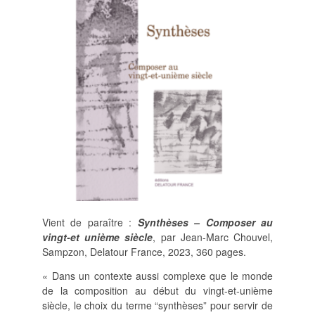
POLITIQUE ÉDITORIALE
LA RÉDACTION
COMITÉ DE LECTURE
PROTOCOLE DE
SOUMISSION
PROCHAINS NUMÉROS
INDEXATION
INFORMATIONS
MENTIONS LÉGALES,
Vient de paraître :
Synthèses – Composer au
CRÉDITS & CGU
vingt-et unième siècle
, par Jean-Marc Chouvel,
NOUS CONTACTER
Sampzon, Delatour France, 2023, 360 pages.
« Dans un contexte aussi complexe que le monde
de la composition au début du vingt-et-unième
siècle, le choix du terme “synthèses” pour servir de