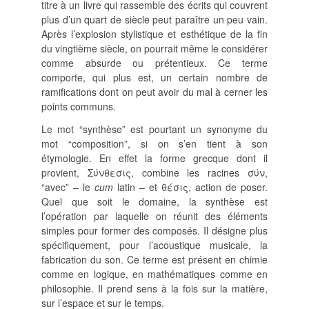
titre à un livre qui rassemble des écrits qui couvrent
SUIVRE LA RMO
plus d’un quart de siècle peut paraître un peu vain.
Après l’explosion stylistique et esthétique de la fin
mailchimp
facebook
x
instagram
du vingtième siècle, on pourrait même le considérer
comme absurde ou prétentieux. Ce terme
google
linkedin
youtube
comporte, qui plus est, un certain nombre de
ramifications dont on peut avoir du mal à cerner les
points communs.
Le mot “synthèse” est pourtant un synonyme du
mot “composition”, si on s’en tient à son
étymologie. En effet la forme grecque dont il
provient, Σύνθεσις, combine les racines σύν,
“avec” – le
cum
latin – et θέσις, action de poser.
Quel que soit le domaine, la synthèse est
l’opération par laquelle on réunit des éléments
simples pour former des composés. Il désigne plus
spécifiquement, pour l’acoustique musicale, la
fabrication du son. Ce terme est présent en chimie
comme en logique, en mathématiques comme en
philosophie. Il prend sens à la fois sur la matière,
sur l’espace et sur le temps.