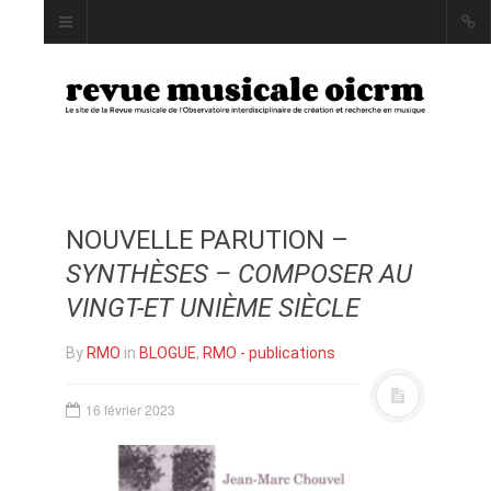
NOUVELLE PARUTION –
INDEX
SYNTHÈSES – COMPOSER AU
AUTEUR·RICE·S
VINGT-ET UNIÈME SIÈCLE
MOTS CLÉS
By
RMO
in
BLOGUE
,
RMO - publications
16 février 2023
LA REVUE
PRÉSENTATION ET