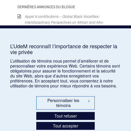
DERNIÈRES ANNONCES DU BLOGUE
Appel à contributions –
Global Black Vocalities:
Interdisciplinary Perspectives on African and Afro-
descendant Expressive Cultures
– 15 décembre
2025
15 juin 2026
L’UdeM reconnaît l’importance de respecter la
Appel de conférences – « Expressions sonores de
vie privée
la violence et transformations technologiques
dans le cinéma européen, des années 1970 à la
L’utilisation de témoins nous permet d’améliorer et de
personnaliser votre expérience Web. Certains témoins sont
transition numérique » – 30 septembre 2026
obligatoires pour assurer le fonctionnement et la sécurité
15 juin 2026
du site Web, alors que d’autres enregistrent vos
préférences. En acceptant tout, vous consentez à notre
Appel de conférences – « Les rencontres de
utilisation de témoins pour mieux répondre à vos besoins.
musicologie médiévalle » – 30 juin 2026
15 juin 2026
Personnaliser les
>
témoins
LES CARNETS DE LA RMO
Tout refuser
INSCRIPTION
INFOLETTRE – ARCHIVES
Tout accepter