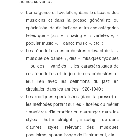
thèmes suivants :
SUIVRE LA RMO
L’émergence et l’évolution, dans le discours des
mailchimp
facebook
x
instagram
musiciens et dans la presse généraliste ou
spécialisée, de distinctions entre des catégories
google
linkedin
youtube
telles que « jazz », « swing », « variétés », «
popular music », « dance music », etc. ;
Les répertoires des orchestres relevant de la «
musique de danse », des « musiques typiques
» ou des « variétés », les caractéristiques de
ces répertoires et du jeu de ces orchestres, et
leur lien avec les définitions du jazz en
circulation dans les années 1920‑1940 ;
Les rubriques spécialisées (dans la presse) et
les méthodes portant sur les « ficelles du métier
: manières d’interpréter ou d’arranger dans les
styles « hot », straight », « swing » ou dans
d’autres styles relevant des musiques
populaires, apprentissage de l’instrument, etc. ;