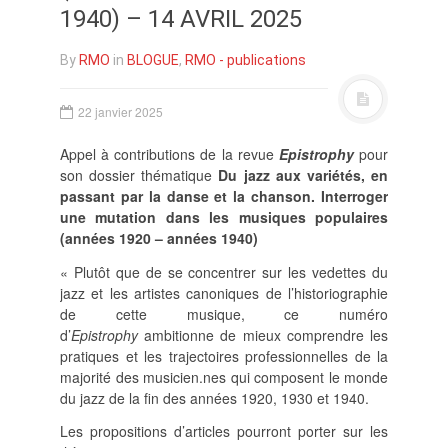
POLITIQUE ÉDITORIALE
1940) – 14 AVRIL 2025
LA RÉDACTION
COMITÉ DE LECTURE
By
RMO
in
BLOGUE
,
RMO - publications
PROTOCOLE DE
SOUMISSION
22 janvier 2025
PROCHAINS NUMÉROS
INDEXATION
Appel à contributions de la revue
Epistrophy
pour
son dossier thématique
Du jazz aux variétés, en
passant par la danse et la chanson. Interroger
une mutation dans les musiques populaires
(années 1920 – années 1940)
« Plutôt que de se concentrer sur les vedettes du
INFORMATIONS
jazz et les artistes canoniques de l’historiographie
MENTIONS LÉGALES,
de cette musique, ce numéro
CRÉDITS & CGU
d’
Epistrophy
ambitionne de mieux comprendre les
NOUS CONTACTER
pratiques et les trajectoires professionnelles de la
majorité des musicien.nes qui composent le monde
du jazz de la fin des années 1920, 1930 et 1940.
Les propositions d’articles pourront porter sur les