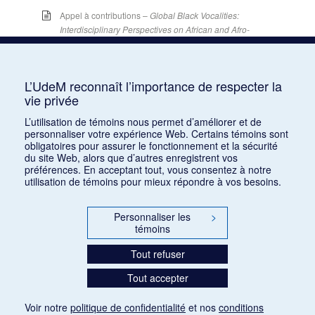
Appel à contributions –
Global Black Vocalities:
Interdisciplinary Perspectives on African and Afro-
descendant Expressive Cultures
– 15 décembre
2025
15 juin 2026
L’UdeM reconnaît l’importance de respecter la
Appel de conférences – « Expressions sonores de
vie privée
la violence et transformations technologiques
L’utilisation de témoins nous permet d’améliorer et de
dans le cinéma européen, des années 1970 à la
personnaliser votre expérience Web. Certains témoins sont
transition numérique » – 30 septembre 2026
obligatoires pour assurer le fonctionnement et la sécurité
15 juin 2026
du site Web, alors que d’autres enregistrent vos
préférences. En acceptant tout, vous consentez à notre
Appel de conférences – « Les rencontres de
utilisation de témoins pour mieux répondre à vos besoins.
musicologie médiévalle » – 30 juin 2026
15 juin 2026
Personnaliser les
>
témoins
LES CARNETS DE LA RMO
Tout refuser
INSCRIPTION
Tout accepter
INFOLETTRE – ARCHIVES
BLOGUE
Voir notre
politique de confidentialité
et nos
conditions